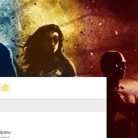
брать
днако