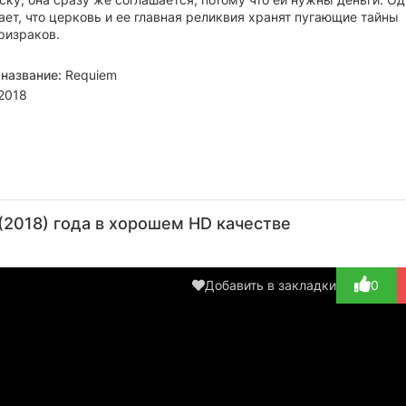
ает, что церковь и ее главная реликвия хранят пугающие тайны
ризраков.
название:
Requiem
2018
Джефф
Роберт
Даниэль
Пол
Ко
Фэйи
Пралго
Харрис
Мур
Хо
2018) года в хорошем HD качестве
Актёр
Актёр
Актёр
Режиссёр
А
(Dr.
(Noah
(Naomi)
(Ev
Spencer)
Fuller)
Добавить в закладки
0