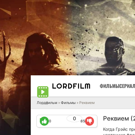
LORD
FILM
ФИЛЬМЫ
СЕРИА
Лордфильм
»
Фильмы
» Реквием
Реквием (
0
0
85
Когда Грэйс п
настенную фрес