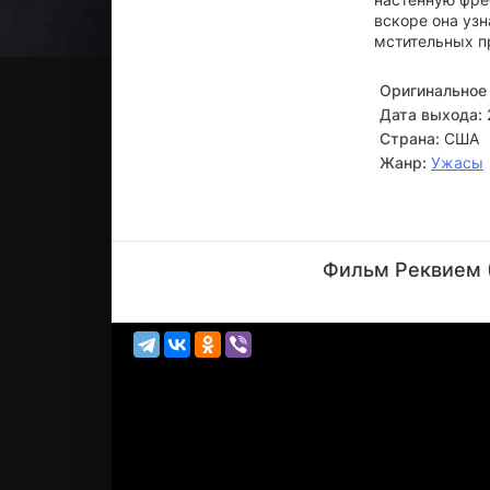
вскоре она узн
мстительных п
Оригинальное 
Дата выхода:
Страна:
США
Жанр:
Ужасы
Тони
Тодд
Фильм Реквием (
Актёр
(Reverend
Bill A...)