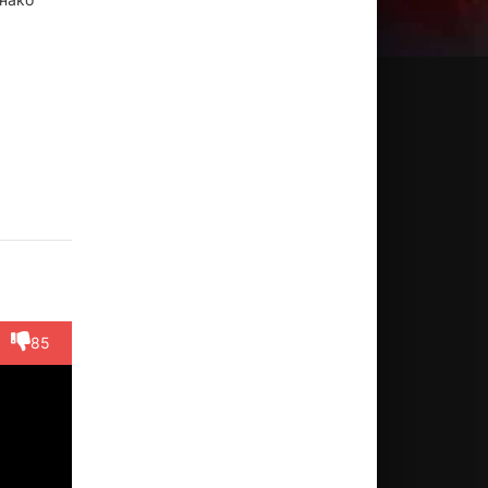
ртни
Санни
Джефф
ган
Ла Роуз
Шмидт
ктёр
Актёр
Актёр
elyn)
(Grace)
(Jacob)
85