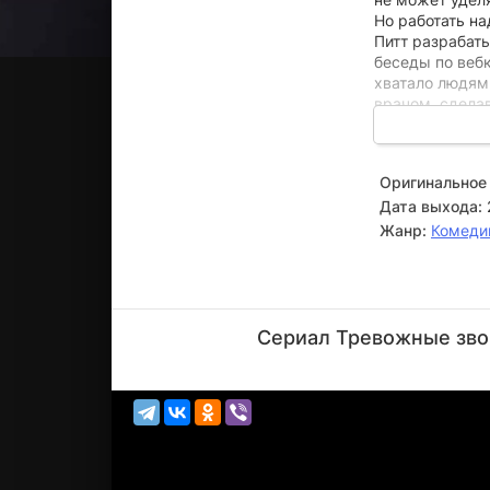
Но работать на
Питт разрабат
беседы по вебк
хватало людям
врачом, сделав
Оригинальное 
Дата выхода:
Жанр:
Комеди
Дэвид
Теннант
Сериал Тревожные звон
Актёр
(Martin
Lamb)