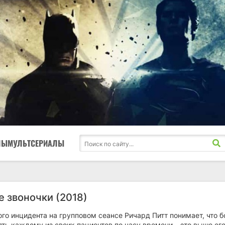
ЛЫ
МУЛЬТСЕРИАЛЫ
 звоночки (2018)
го инцидента на групповом сеансе Ричард Питт понимает, что 
ть каждому из своих пациентов по часу времени – это выше его