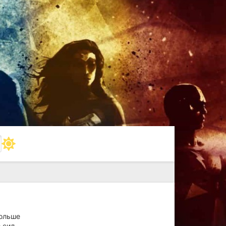
больше
 сил.