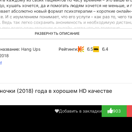
до, кушать хочется, да и помогать людям хочется не меньше, и 
ывает абсолютно новый формат психотерапии – короткие онлайн
е. И с изумлением понимает, что его услуги – как раз то, чего та
. Ведь так легко сохранить анонимность и необходимую дистан
 ему всего один звоночек в онлайн, когда что-то тревожит.
РАЗВЕРНУТЬ ОПИСАНИЕ
6.5
6.4
название:
Hang Ups
Рейтинги:
2018
и
Ричард
Чарльз
Кевин
Дэвид
Се
Э. Грант
Дэнс
Элдон
Брэдли
И
очки (2018) года в хорошем HD качестве
Актёр
Актёр
Актёр
Актёр
А
(Leonard
(Jeremy
(Terry
(Frank
(M
Conrad)
Pitt)
Sparkes)
Ellerby)
P
Добавить в закладки
903