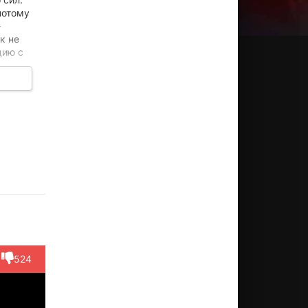
потому
-
к не
цию с
лия
Иэн
Стив
Джессика
Элис
мри
Харт
Орам
Хайнс
Лоу
ктёр
Актёр
Актёр
Актёр
Актёр
aggie
(Sam
(Neil
(Katherine
(Celia
itt)
Travers)
Quinn)
Pitt)
Cain)
524