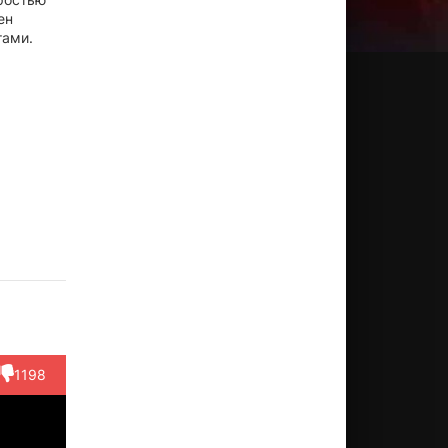
ен
тами.
ександр
Руслан
Андрей
Виталий
Дарья
оловский
Сасин
Валенский
Ващенко
Плахти
Актёр
Актёр
Актёр
Режиссёр
Актёр
(Андрей
(Ладуревич)
(офицер
(медсестр
реверз...)
Фриц)
Галя)
1198