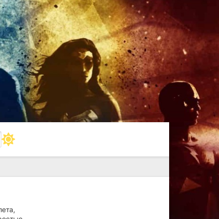
лета,
тростью