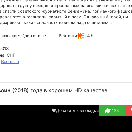
ировать группу немцев, отправленных на его поиски, взять в пл
е спасти советского журналиста Вениамина, пойманного фашис
равляются в госпиталь, скрытый в лесу. Однако ни Андрей, ни
одозревают, какая опасность нависла над госпиталем…
4.9
название:
Один в поле
Рейтинги:
2018
на, СНГ
,
Военные
Владимир
Константин
Станислав
Андрей
Ал
Гладкий
Октябрьский
Щёкин
Мостренко
Сок
воин (2018) года в хорошем HD качестве
Актёр
Актёр
Актёр
Актёр
(морячок)
(майор Краусс)
(фельдфебель)
(Грыгин)
Пе
Добавить в закладки
1128