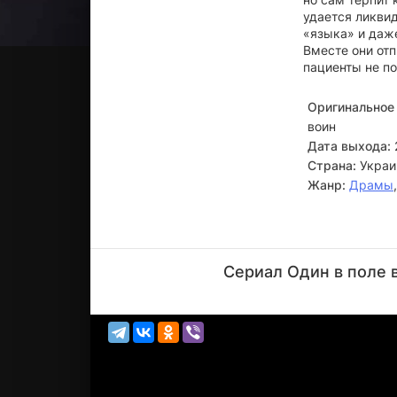
удается ликвид
«языка» и даж
Вместе они отп
пациенты не п
Оригинальное 
воин
Дата выхода:
Страна:
Украи
Жанр:
Драмы
Анатолий
Кот
Сериал Один в поле 
Актёр
(генерал
Росс)