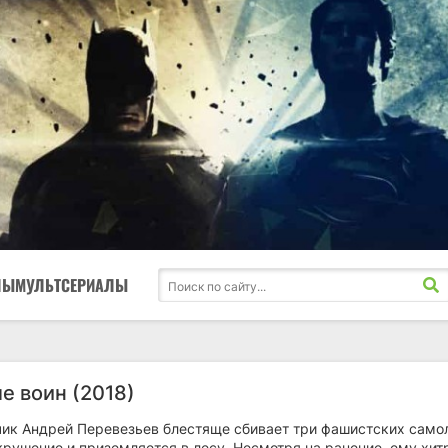
ЛЫ
МУЛЬТСЕРИАЛЫ
е воин (2018)
чик Андрей Перевезьев блестяще сбивает три фашистских само
крушение и приземляется в лесу. Несмотря на ранение, ему хи