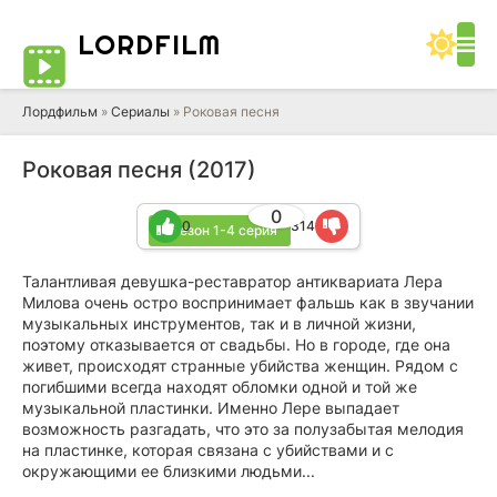
LORD
FILM
Лордфильм
»
Сериалы
» Роковая песня
Роковая песня (2017)
0
0
314
1 сезон 1-4 серия
Талантливая девушка-реставратор антиквариата Лера
Милова очень остро воспринимает фальшь как в звучании
музыкальных инструментов, так и в личной жизни,
поэтому отказывается от свадьбы. Но в городе, где она
живет, происходят странные убийства женщин. Рядом с
погибшими всегда находят обломки одной и той же
музыкальной пластинки. Именно Лере выпадает
возможность разгадать, что это за полузабытая мелодия
на пластинке, которая связана с убийствами и с
окружающими ее близкими людьми...