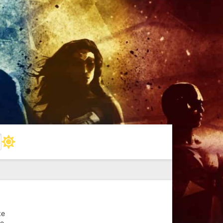
ке
ое