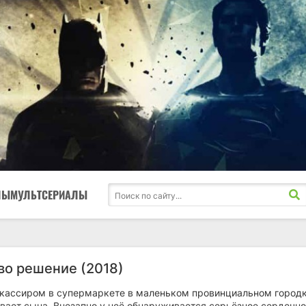
ЛЫ
МУЛЬТСЕРИАЛЫ
о решение (2018)
 кассиром в супермаркете в маленьком провинциальном город
ывает сына. Внезапно у неё обнаруживается серьёзное сердечн