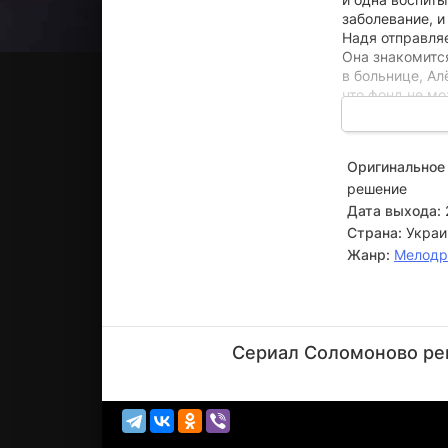
заболевание, и
Надя отправляе
Она знакомится
в больнице, Ал
что фонд не мо
остается в сто
некоторое вре
в столицу. Те
Оригинальное 
операции Надя 
решение
Дата выхода:
Страна:
Украи
Жанр:
Мелод
Сергей
Калантай
Сериал Соломоново реш
Актёр
(Ямпольский)