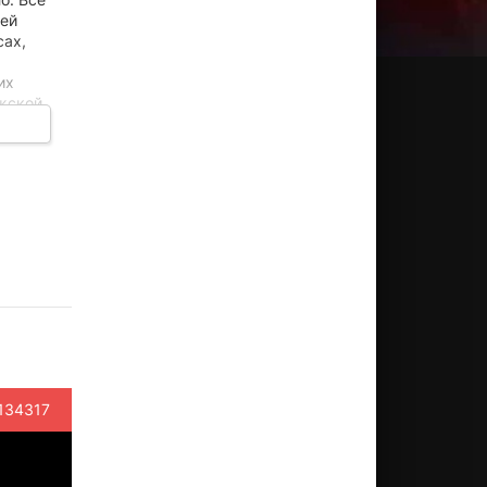
оей
сах,
их
ужской
ора. И
арик
Алексей
Гарик
Юлия
Лариса
рламов
Онежен
Сукачев
Яблонская
Гузеева
ктёр
Актёр
Актёр
Актёр
Актёр
Гарик
(Дядя
(Шарик,
(голосовой
(Лариса
амов,...)
Фёдор,
озвучка)
помощ...)
Гузеева,...
134317
озв...)