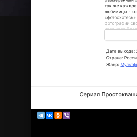
так же каждое
любимицы - ко
«фотоохотясь»
фотографии сво
навещает Дядя
компанией. И к
изменилось с 
имя этой девоч
Дата выхода:
Страна:
Росси
Жанр:
Мультф
Павел
Деревянко
Сериал Простокваши
Актёр
(Шарик,
озвучка)