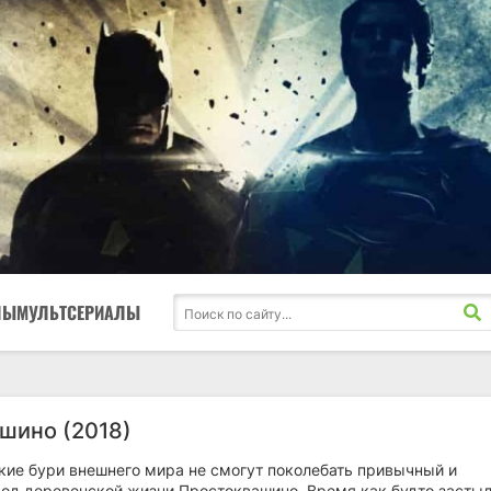
ЛЫ
МУЛЬТСЕРИАЛЫ
шино (2018)
акие бури внешнего мира не смогут поколебать привычный и
од деревенской жизни Простоквашино. Время как будто застыл