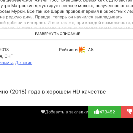
 утро Матроскин дегустирует свежее молоко, полученное от св
ровы Мурки. Все так же Шарик проводит время в окрестных ле
 на редкую дичь. Правда, теперь он научился выкладывать
ей добычи в интернет. И все так же, при каждой возможности, 
 Федор. И тогда они весело и дружно проводят время своей м
огда им уже стало казаться, что так будет всегда, внезапно все
РАЗВЕРНУТЬ ОПИСАНИЕ
появлением одной маленькой девочки, родной сестры Дяди Фёд
ки – Вера Павловна.
7.8
2018
Рейтинги:
я, СНГ
ильмы
,
Детские
Иван
Диомид
Татьяна
Елена
Г
Охлобыстин
Виноградов
Васильева
Шульман
Ха
но (2018) года в хорошем HD качестве
Актёр
Актёр
Актёр
Актёр
А
(почтальон
(собака и кот
(Маргарита
(собака и
(
Печки...)
из...)
Егоро...)
кот из...)
Харл
Добавить в закладки
473452