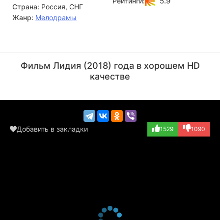
5.9
Рейтинги:
Страна:
Россия, СНГ
тяжелая болезнь…
Жанр:
Мелодрамы
Сергей Власов
Тамара Миронова
Актёр
Актёр
Фильм Лидия (2018) года в хорошем HD
качестве
Добавить в закладки
1529
1090