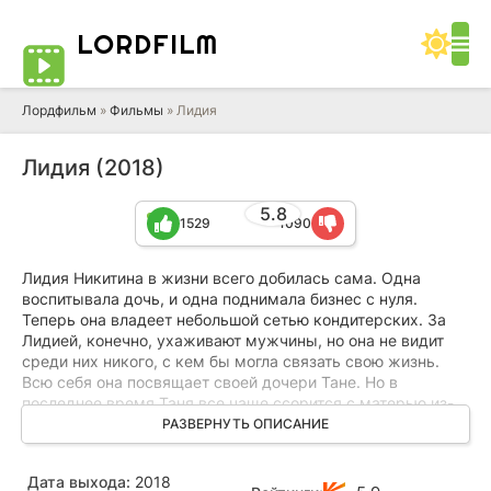
LORD
FILM
Лордфильм
»
Фильмы
» Лидия
Лидия (2018)
5.8
1529
1090
Лидия Никитина в жизни всего добилась сама. Одна
воспитывала дочь, и одна поднимала бизнес с нуля.
Теперь она владеет небольшой сетью кондитерских. За
Лидией, конечно, ухаживают мужчины, но она не видит
среди них никого, с кем бы могла связать свою жизнь.
Всю себя она посвящает своей дочери Тане. Но в
последнее время Таня все чаще ссорится с матерью из-
за своего мужа Артема, которого Лида считает
РАЗВЕРНУТЬ ОПИСАНИЕ
бездельником и разгильдяем. Он тоже надеется открыть
собственный бизнес, правда не без финансовой помощи
Дата выхода:
2018
тещи. Внезапно при обследовании у Лиды обнаружилась