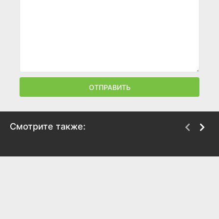
ОТПРАВИТЬ
Смотрите также:
По щучьему велению
Охота на верного
2018
2018
5.9
5.2
5.6