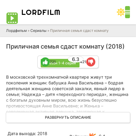
LORD
FILM
Лордфильм
»
Сериалы
» Приличная семья сдаст комнату
Приличная семья сдаст комнату (2018)
6.3
721
421
1 сезон 1-4 серия
В московской трехкомнатной квартире живут три
поколения женщин: бабушка Анна Васильевна – бодрая
деятельная женщина советской закалки, явный лидер в
семье; Надежда – дитя «переходного периода», женщина
с богатым духовным миром, всю жизнь безуспешно
противостоящая Анне Васильевне; и Женька –
современная активная девушка, тяготеющая к
феминизму. Мужчины в этой семье почему-то не
РАЗВЕРНУТЬ ОПИСАНИЕ
приживаются.
Дата выхода:
2018
На очередном приеме у врача Анна Васильевна приходит