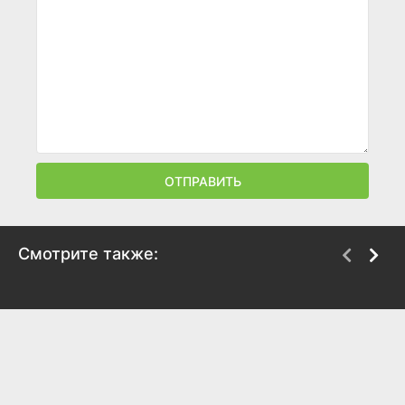
ОТПРАВИТЬ
Смотрите также:
Склифосовский
Дневник свекрови
2012
2013
8
5.7
7.2