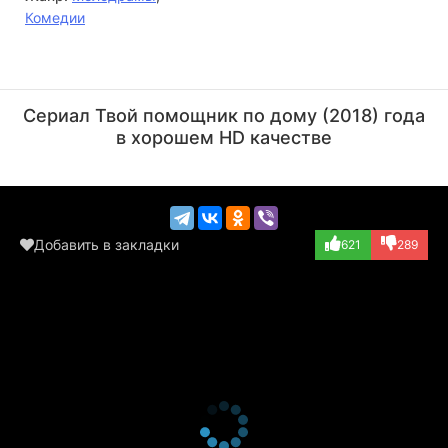
Комедии
Чон Сог-ён
Чо Хи-бон
Актёр
Актёр
Сериал Твой помощник по дому (2018) года
(Team leader Jo)
(Ko Tae-soo)
в хорошем HD качестве
Добавить в закладки
621
289