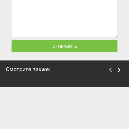
ОТПРАВИТЬ
Смотрите также:
Жить вместе
Чудо, которое мы
увидели
2018
2018
7.6
7.5
7.6