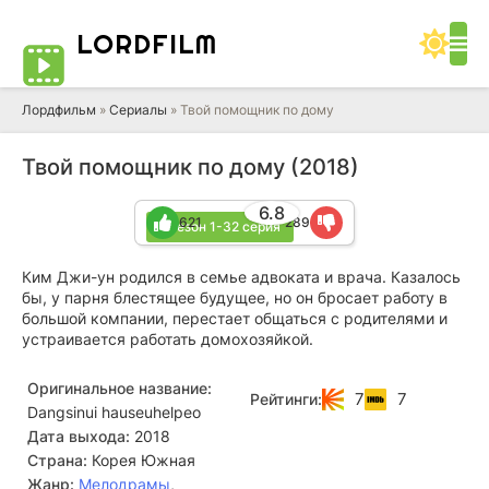
LORD
FILM
Лордфильм
»
Сериалы
» Твой помощник по дому
Твой помощник по дому (2018)
6.8
621
289
1 сезон 1-32 серия
Ким Джи-ун родился в семье адвоката и врача. Казалось
бы, у парня блестящее будущее, но он бросает работу в
большой компании, перестает общаться с родителями и
устраивается работать домохозяйкой.
Оригинальное название:
7
7
Рейтинги:
Dangsinui hauseuhelpeo
Дата выхода:
2018
Страна:
Корея Южная
Жанр:
Мелодрамы
,