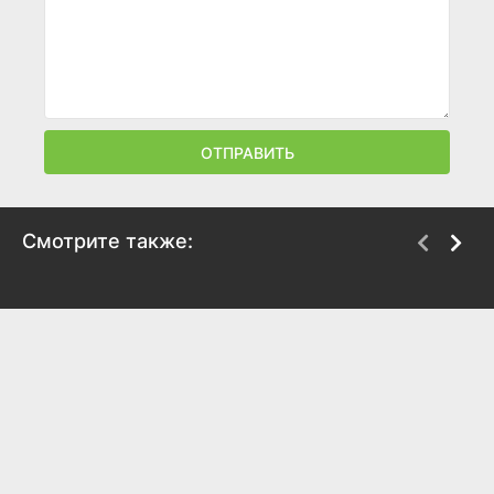
ОТПРАВИТЬ
Смотрите также:
Трагедия в Уэйко
У меня на районе
2018
2018
7.6
7.8
7.1
7.8