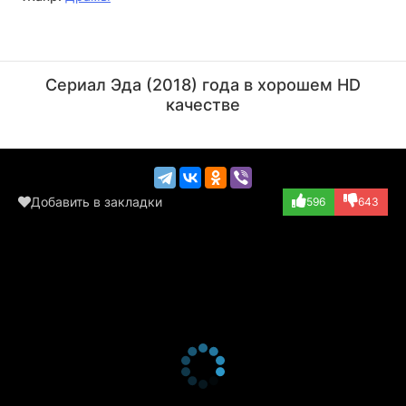
Брайан Бикок
Даниэль Бурман
Актёр
Режиссёр
Сериал Эда (2018) года в хорошем HD
(Antonio)
качестве
Добавить в закладки
596
643