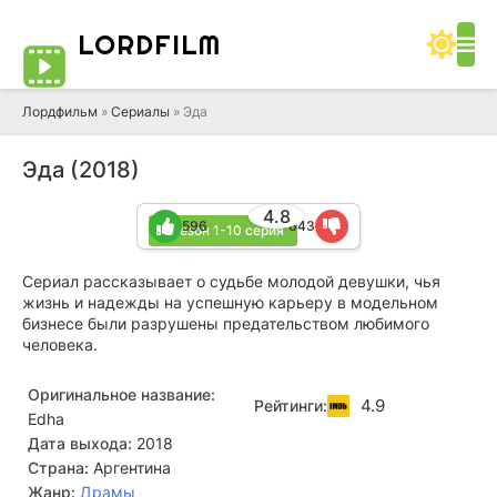
LORD
FILM
Лордфильм
»
Сериалы
» Эда
Эда (2018)
4.8
596
643
1 сезон 1-10 серия
Сериал рассказывает о судьбе молодой девушки, чья
жизнь и надежды на успешную карьеру в модельном
бизнесе были разрушены предательством любимого
человека.
Оригинальное название:
4.9
Рейтинги:
Edha
Дата выхода:
2018
Страна:
Аргентина
Жанр:
Драмы