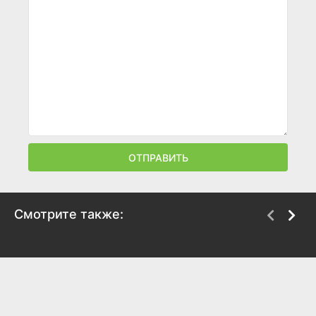
ОТПРАВИТЬ
Смотрите также:
Рик и Морти
Тайны Майка Тайсона
2013
2014
8.9
9
7
8.2