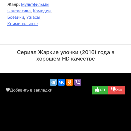
Жанр:
Мультфильмы
,
Фантастика
,
Комедии
,
Боевики
,
Ужасы
,
Криминальные
Стивен Блум
Стефани Ше
Актёр
Актёр
Сериал Жаркие улочки (2016) года в
(Porcelini Man)
(Dr. Chow)
хорошем HD качестве
Добавить в закладки
411
260