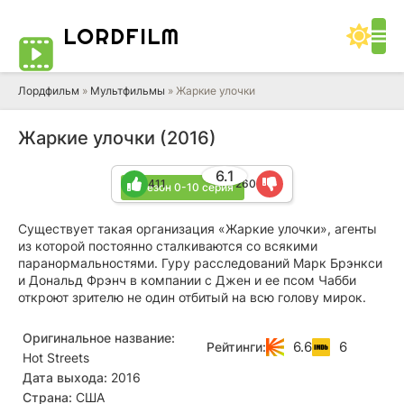
LORD
FILM
Лордфильм
»
Мультфильмы
» Жаркие улочки
Жаркие улочки (2016)
6.1
411
260
2 сезон 0-10 серия
Существует такая организация «Жаркие улочки», агенты
из которой постоянно сталкиваются со всякими
паранормальностями. Гуру расследований Марк Брэнкси
и Дональд Фрэнч в компании с Джен и ее псом Чабби
откроют зрителю не один отбитый на всю голову мирок.
Оригинальное название:
6.6
6
Рейтинги:
Hot Streets
Дата выхода:
2016
Страна:
США