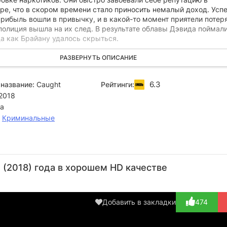
ре, что в скором времени стало приносить немалый доход. Усп
прибыль вошли в привычку, и в какой-то момент приятели потер
полиция вышла на их след. В результате облавы Дэвида поймали
а как Брайану удалось скрыться.
ает главного героя к лишению свободы на длительный срок. Че
РАЗВЕРНУТЬ ОПИСАНИЕ
лючении Дэвиду выпадает шанс на побег. Выйдя на свободу, он 
пное дело по контрабанде наркотиков, однако на этот раз его
6.3
название:
Caught
Рейтинги:
здо более рискованное. Героя разыскивает полиция, а его нов
2018
еделенно что-то скрывают.
а
,
Криминальные
Роджер
Сол
Грег
Т.Дж.
Эн
Кросс
Рубинек
Брайк
Скотт
Ок
 (2018) года в хорошем HD качестве
Актёр
Актёр
Актёр
Режиссёр
А
(Rodd
(Andre
(Cyril
Murrin)
Lefevre)
Carter)
Wil
Добавить в закладки
474