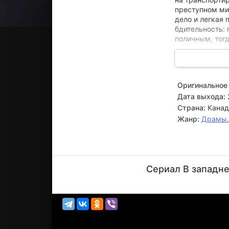
преступном ми
дело и легкая 
бдительность: 
поличным, тогд
Суд приговарив
пять лет в зак
вступает в кру
Оригинальное 
положение гора
Дата выхода:
сообщники опр
Страна:
Канад
Жанр:
Драмы
Майк
Допуд
Сериал В западне
Актёр
(Ward
Avery)