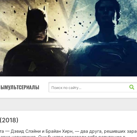
ЛЫ
МУЛЬТСЕРИАЛЫ
(2018)
та — Дэвид Слэйни и Брайан Хирн, — два друга, решивших зара
ровке наркотиков. Они быстро завоевали себе репутацию в