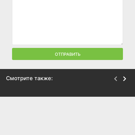
ОТПРАВИТЬ
Смотрите также:
Гарри Поттер и Принц-
Гарри Поттер и Орден
полукровка
Феникса
2009
2007
7.9
7.6
7.9
7.5