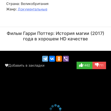
Страна:
Великобритания
Жанр:
Документальные
Мириам Маргулис
Дэвид Тьюлис
Актёр
Актёр
Фильм Гарри Поттер: История магии (2017)
(играет саму себ...)
(играет самого с...)
года в хорошем HD качестве
Добавить в закладки
1462
711