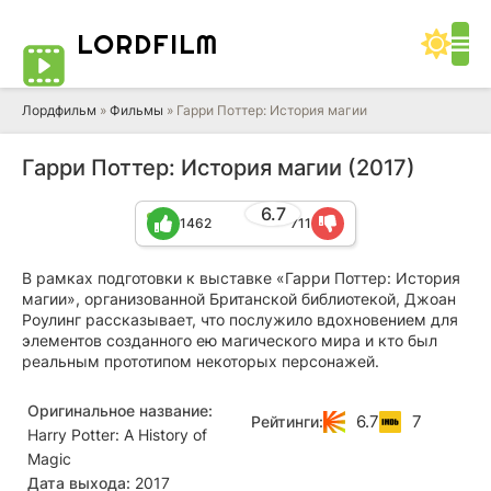
LORD
FILM
Лордфильм
»
Фильмы
» Гарри Поттер: История магии
Гарри Поттер: История магии (2017)
6.7
1462
711
В рамках подготовки к выставке «Гарри Поттер: История
магии», организованной Британской библиотекой, Джоан
Роулинг рассказывает, что послужило вдохновением для
элементов созданного ею магического мира и кто был
реальным прототипом некоторых персонажей.
Оригинальное название:
6.7
7
Рейтинги:
Harry Potter: A History of
Magic
Дата выхода:
2017