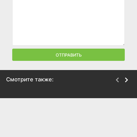
ОТПРАВИТЬ
Смотрите также:
Страсть и покорение
С любовью, Саймон
2017
2018
6
5.2
7.3
7.5