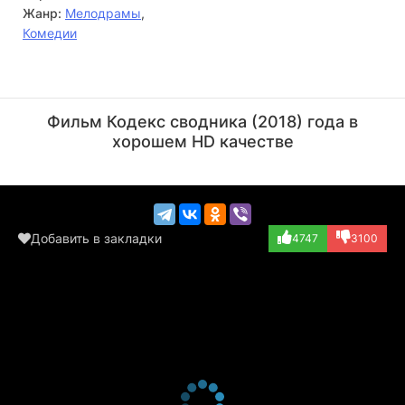
Жанр:
Мелодрамы
,
Комедии
Тоска Маск
Кристина ДеРоса
Режиссёр
Актёр
Фильм Кодекс сводника (2018) года в
(Victoria's Secr...)
хорошем HD качестве
Добавить в закладки
4747
3100