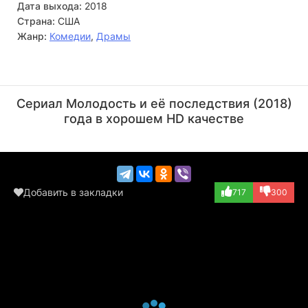
Дата выхода:
2018
Страна:
США
Жанр:
Комедии
,
Драмы
Кэри Элвес
Сумали Монтано
Актёр
Актёр
Сериал Молодость и её последствия (2018)
(Joel Cutney)
(Kate Cutney)
года в хорошем HD качестве
Добавить в закладки
717
300