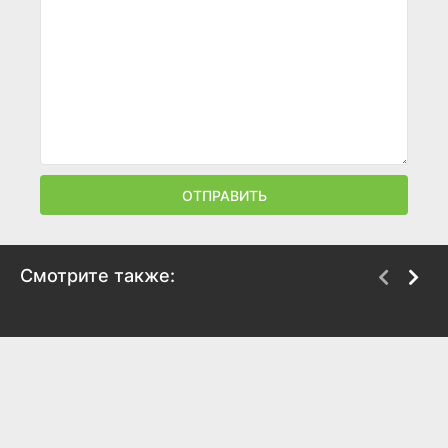
ОТПРАВИТЬ
Смотрите также:
Йеллоустоун
Кобра Кай
2018
2018
8.6
8.6
8
8.4