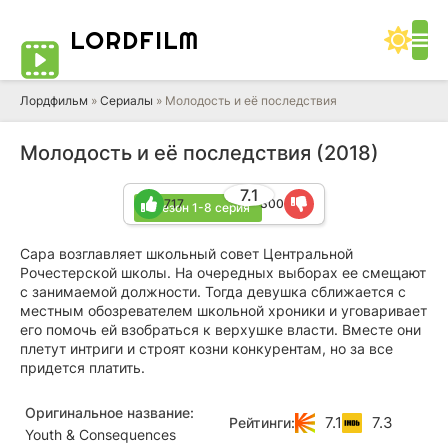
LORD
FILM
Лордфильм
»
Сериалы
» Молодость и её последствия
Молодость и её последствия (2018)
7.1
717
300
1 сезон 1-8 серия
Сара возглавляет школьный совет Центральной
Рочестерской школы. На очередных выборах ее смещают
с занимаемой должности. Тогда девушка сближается с
местным обозревателем школьной хроники и уговаривает
его помочь ей взобраться к верхушке власти. Вместе они
плетут интриги и строят козни конкурентам, но за все
придется платить.
Оригинальное название:
7.1
7.3
Рейтинги:
Youth & Consequences