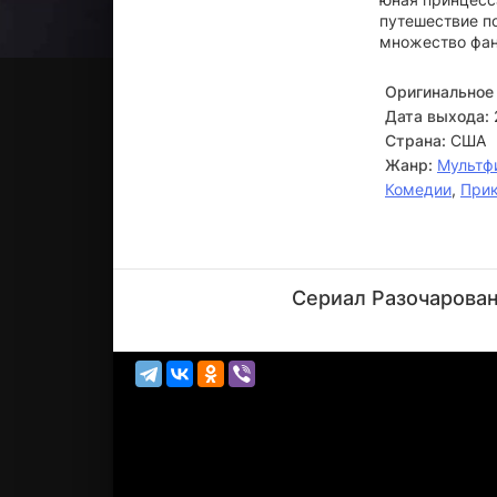
путешествие по
множество фан
Оригинальное 
Дата выхода:
Страна:
США
Жанр:
Мультф
Комедии
,
При
Фил
ЛаМарр
Сериал Разочарован
Актёр
(God)