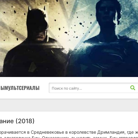
ЛЫ
МУЛЬТСЕРИАЛЫ
ание (2018)
орачивается в Средневековье в королевстве Дримландия, где 
а-алкоголичка Бин. Отказавшись выходить замуж, Бин отправля