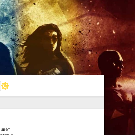
живёт
ется в