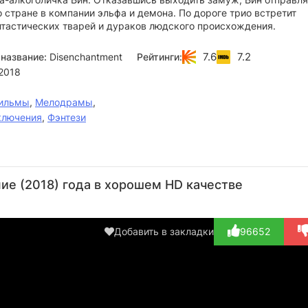
 стране в компании эльфа и демона. По дороге трио встретит
тастических тварей и дураков людского происхождения.
7.6
7.2
название:
Disenchantment
Рейтинги:
2018
ильмы
,
Мелодрамы
,
ключения
,
Фэнтези
Джон
Морис
Тресс
Марк
Би
Ди
ЛаМарш
МакНилл
Мазерсбо
У
ие (2018) года в хорошем HD качестве
Маджио
Актёр
Актёр
Актёр
А
Актёр
(Odval,
(Queen
(Sor
(King Zøg,
озвучка)
Oona,
озв
Добавить в закладки
96652
озвуч...)
озв...)