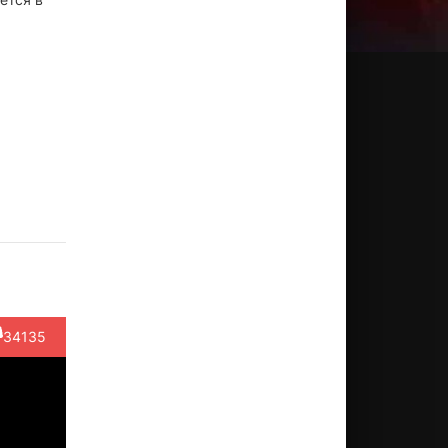
лли
Лорен
Нат
Шэрон
Рич
эст
Том
Факсон
Хорган
Фулчер
ктёр
Актёр
Актёр
Актёр
Актёр
cerio,
(Mop Girl)
(Elfo,
(Queen
(Turbish,
уч...)
озвучка)
Dagmar,
озвучк...)
34135
о...)