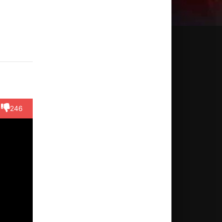
ркис
Моника
Лэнс
Марк
Санай
ур
Грант
Гросс
Свинтон
Виктор
ктёр
Актёр
Актёр
Режиссёр
Актёр
Ryan
(Homeless
(Calvin
(Lynn
yne)
Woman)
Payne)
Payne)
246