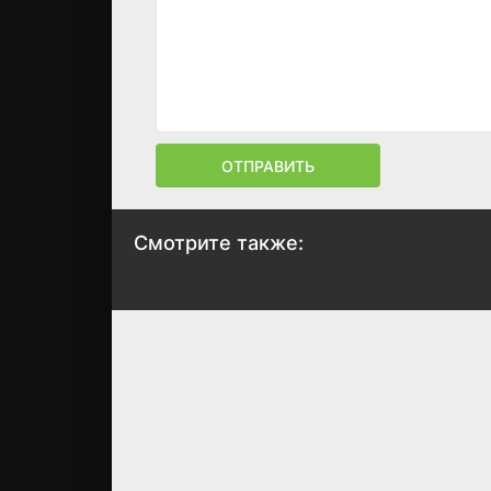
ОТПРАВИТЬ
Смотрите также:
Кей Си. Под
Черная молния
прикрытием
2018
2015
5.2
6.1
7.2
6.5