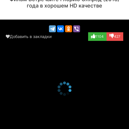
(играет самого с...)
(играет саму себ...)
года в хорошем HD качестве
Добавить в закладки
1104
427