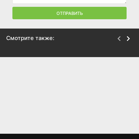
ОТПРАВИТЬ
Смотрите также:
Роу против Уэйда:
РБГ
Новый взгляд на
2018
аборты в США
7.2
7.6
2018
7.5