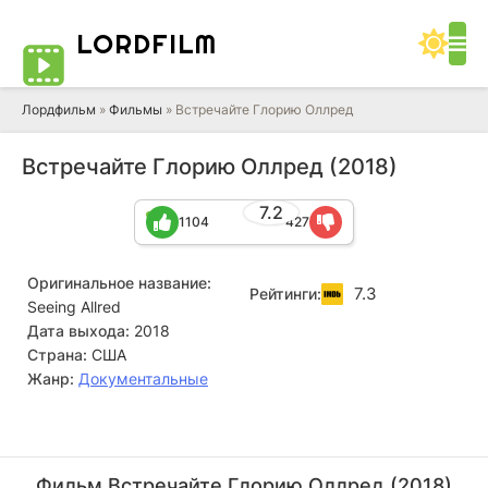
LORD
FILM
Лордфильм
»
Фильмы
» Встречайте Глорию Оллред
Встречайте Глорию Оллред (2018)
7.2
1104
427
Оригинальное название:
7.3
Рейтинги:
Seeing Allred
Дата выхода:
2018
Страна:
США
Жанр:
Документальные
Билл Косби
Глория Стейнем
Актёр
Актёр
Фильм Встречайте Глорию Оллред (2018)