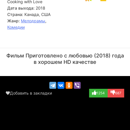
Cooking with Love
Дата выхода:
2018
Страна:
Канада, США
Жанр:
Мелодрамы
,
Комедии
Дэниэл Бэйкон
Габриель Роз
Актёр
Актёр
Фильм Приготовлено с любовью (2018) года
(Adam)
(Chef Betty)
в хорошем HD качестве
Добавить в закладки
1254
687