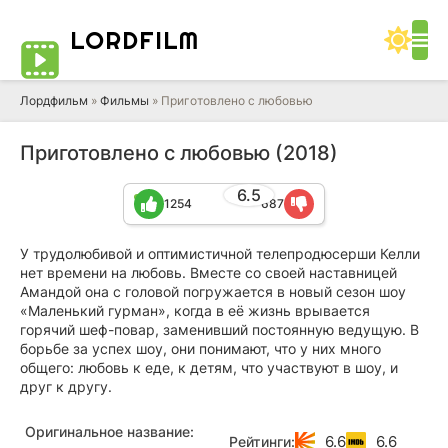
LORD
FILM
Лордфильм
»
Фильмы
» Приготовлено с любовью
Приготовлено с любовью (2018)
6.5
1254
687
У трудолюбивой и оптимистичной телепродюсерши Келли
нет времени на любовь. Вместе со своей наставницей
Амандой она с головой погружается в новый сезон шоу
«Маленький гурман», когда в её жизнь врывается
горячий шеф-повар, заменивший постоянную ведущую. В
борьбе за успех шоу, они понимают, что у них много
общего: любовь к еде, к детям, что участвуют в шоу, и
друг к другу.
Оригинальное название:
6.6
6.6
Рейтинги: