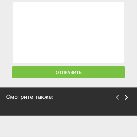
ОТПРАВИТЬ
Смотрите также:
Пока ты ходил на
Мой тайный Валентин
свидания
2018
2017
6.4
6.6