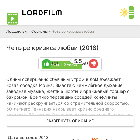
LORD
FILM
Лордфильм
»
Сериалы
» Четыре кризиса любви
Четыре кризиса любви (2018)
5.5
307
253
1 сезон 1-2 серия
Одним совершенно обычным утром в дом въезжает
новая соседка Ирина. Вместе с ней - лёгкое дыхание,
заводная музыка, желтые шорты и оранжевый торшер с
бахромой. Все тихо терзавшие соседей конфликты
начинают раскручиваться со стремительной скоростью.
50-летнего Геннадия накрывает кризис среднего
возраста. 30-летняя Ольга понимает, что муж буквально
душит ее своим контролем. 18-летняя Вера ищет у Ирины
РАЗВЕРНУТЬ ОПИСАНИЕ
защиты от властной матери, которая придумала за дочь
ее профессию, жизнь и счастье. Но никто из соседей не
Дата выхода:
2018
догадывается, какая личная драма скрывается за