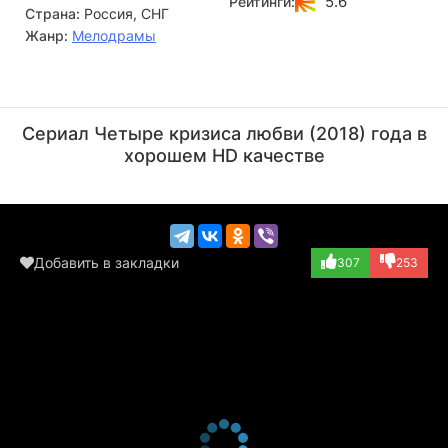
5.6
Рейтинги:
Страна:
Россия, СНГ
лучезарной улыбкой Ирины...
Жанр:
Мелодрамы
Руслан Чернецкий
Евгения Жукович
Актёр
Актёр
Сериал Четыре кризиса любви (2018) года в
(Борис)
(Ольга)
хорошем HD качестве
Добавить в закладки
307
253