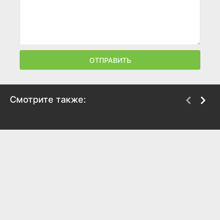
ОТПРАВИТЬ
Смотрите также:
Черная молния
Кобра Кай
2018
2018
5.2
6.1
8
8.4