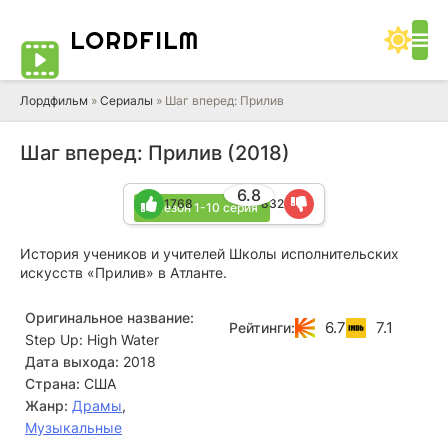
LORD
FILM
Лордфильм
»
Сериалы
» Шаг вперед: Прилив
Шаг вперед: Прилив (2018)
6.8
1768
832
3 сезон 1-10 серия
История учеников и учителей Школы исполнительских
искусств «Прилив» в Атланте.
Оригинальное название:
6.7
7.1
Рейтинги:
Step Up: High Water
Дата выхода:
2018
Страна:
США
Жанр:
Драмы
,
Музыкальные