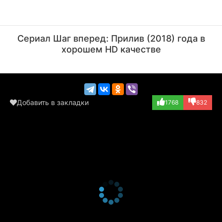
Рода Гриффис
Патти Шхелхаш
Актёр
Актёр
Сериал Шаг вперед: Прилив (2018) года в
(Judge Hooper)
(Flight Attendan...)
хорошем HD качестве
Добавить в закладки
1768
832