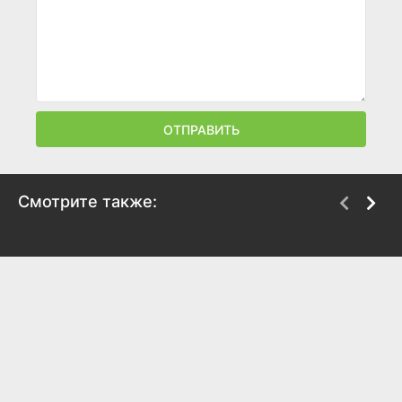
ОТПРАВИТЬ
Смотрите также:
Вудсток: Три дня,
Бриолин
изменившие
1978
поколение
7.6
7.2
2019
8
7.6