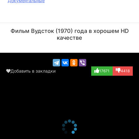
Документальные
Роджер Долтри
Джими Хендрикс
Актёр
Актёр
Фильм Вудсток (1970) года в хорошем HD
(играет самого с...)
(играет самого с...)
качестве
Добавить в закладки
17671
4418