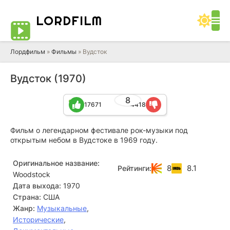
LORD
FILM
Лордфильм
»
Фильмы
» Вудсток
Вудсток (1970)
8
17671
4418
Фильм о легендарном фестивале рок-музыки под
открытым небом в Вудстоке в 1969 году.
Оригинальное название:
8
8.1
Рейтинги:
Woodstock
Дата выхода:
1970
Страна:
США
Жанр:
Музыкальные
,
Исторические
,