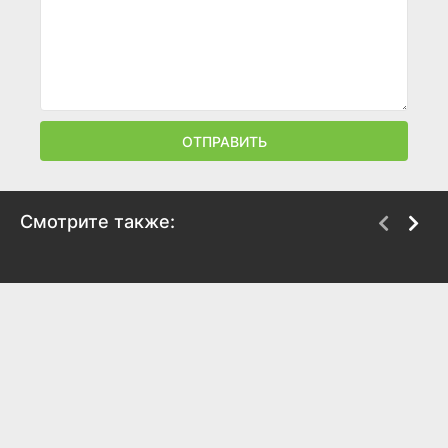
ОТПРАВИТЬ
Смотрите также:
Заветное желание
Любовь с первого
взгляда
2017
2017
6.4
6.8
6.1
6