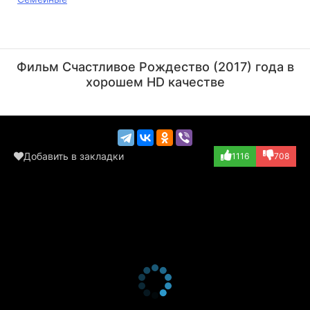
Дэвид Льюис
Стив Бачич
Актёр
Актёр
Фильм Счастливое Рождество (2017) года в
(David)
(Stuart Ryan)
хорошем HD качестве
Добавить в закладки
1116
708