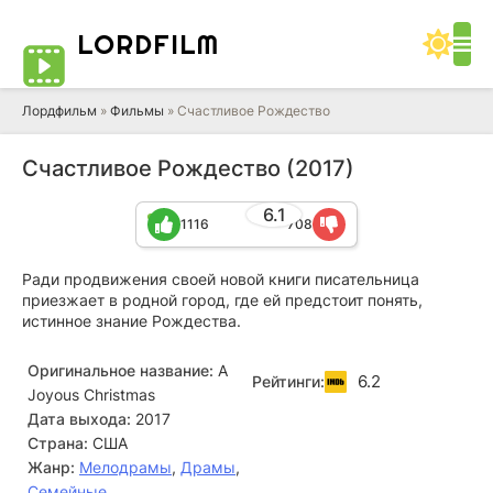
LORD
FILM
Лордфильм
»
Фильмы
» Счастливое Рождество
Счастливое Рождество (2017)
6.1
1116
708
Ради продвижения своей новой книги писательница
приезжает в родной город, где ей предстоит понять,
истинное знание Рождества.
Оригинальное название:
A
6.2
Рейтинги:
Joyous Christmas
Дата выхода:
2017
Страна:
США
Жанр:
Мелодрамы
,
Драмы
,
Семейные