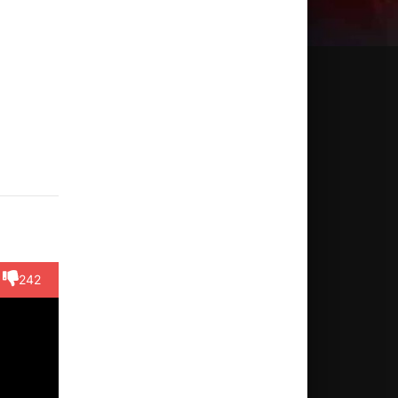
д Ле
Джэми
Джон
Лиллиэн
Кристе
ла
Бартлетт
Хасси
Дюбэ
Смит
ктёр
Актёр
Актёр
Актёр
Актёр
fer (в
(Spookie
(Steward
(Eunice
(Beauty
ра...)
Simpson)
Andrews)
Shai)
Queen)
242