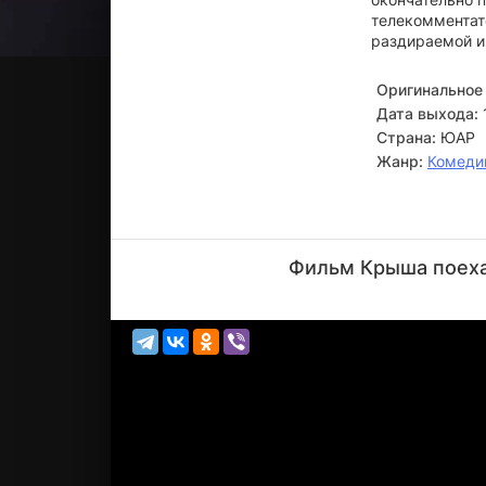
телекомментато
раздираемой и
Оригинальное 
Дата выхода:
Страна:
ЮАР
Жанр:
Комеди
Уоррик
Грайр
Фильм Крыша поехал
Актёр
(Doctor)