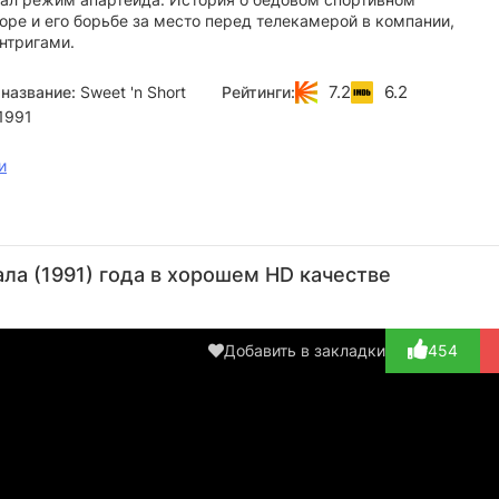
ре и его борьбе за место перед телекамерой в компании,
нтригами.
7.2
6.2
название:
Sweet 'n Short
Рейтинги:
1991
и
Грей
Леон
Шон
Грэм
Те
Хофмайр
Шустер
Хиггс
Армитаж
П
а (1991) года в хорошем HD качестве
Режиссёр,
Актёр
Актёр
Актёр
А
Актёр
(Sweet
(Cowboys
(Bryce
(Gol
(Man in
Coetzee)
Scrumha...)
Williams)
тит
Добавить в закладки
454
Passage,...)