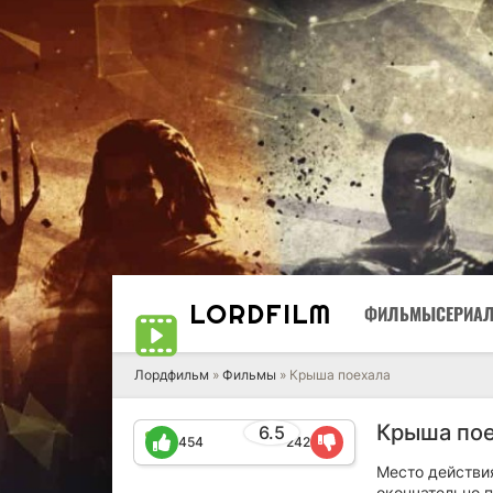
LORD
FILM
ФИЛЬМЫ
СЕРИА
Лордфильм
»
Фильмы
» Крыша поехала
Крыша пое
6.5
454
242
Место действия
окончательно 