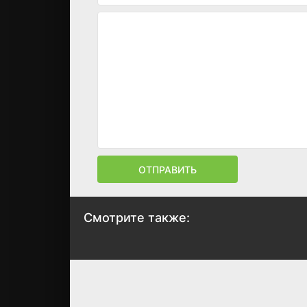
ОТПРАВИТЬ
Смотрите также:
Гид по выживанию
Мистер Бонс
в Южной Африке
2001
от Шукса
Тшабалалы
6.4
4.8