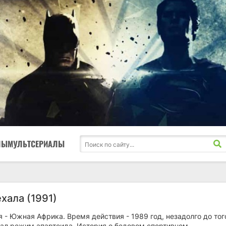
ЛЫ
МУЛЬТСЕРИАЛЫ
хала (1991)
 - Южная Африка. Время действия - 1989 год, незадолго до тог
пал режим апартеида. История о бедовом спортивном