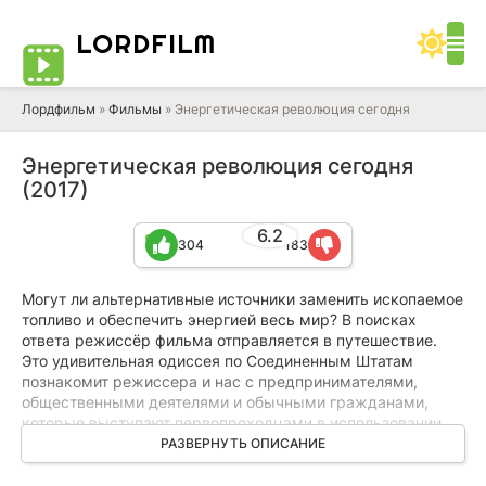
LORD
FILM
Лордфильм
»
Фильмы
» Энергетическая революция сегодня
Энергетическая революция сегодня
(2017)
6.2
304
183
Могут ли альтернативные источники заменить ископаемое
топливо и обеспечить энергией весь мир? В поисках
ответа режиссёр фильма отправляется в путешествие.
Это удивительная одиссея по Соединенным Штатам
познакомит режиссера и нас с предпринимателями,
общественными деятелями и обычными гражданами,
которые выступают первопроходцами в использовании
экологически чистых энергетических решений. Несмотря
РАЗВЕРНУТЬ ОПИСАНИЕ
на часто не самые благоприятные условия и различные
препятствия, у этих людей успешно получается создавать