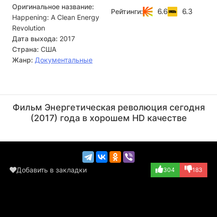
Оригинальное название:
новые рабочие места, при этом неплохо зарабатывать и
6.6
6.3
Рейтинги:
Happening: A Clean Energy
делать жизнь американцев здоровее. Документальный
фильм реалистично и доступно, на примерах объясняет
Revolution
новаторские технологии в области возобновляемых
Дата выхода:
2017
источников энергии, дающих надежду на светлое
Страна:
США
будущее.
Жанр:
Документальные
Джеймс Редфорд
Режиссёр
Фильм Энергетическая революция сегодня
(2017) года в хорошем HD качестве
Добавить в закладки
304
183