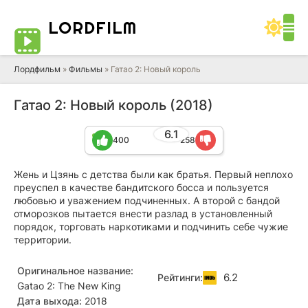
LORD
FILM
Лордфильм
»
Фильмы
» Гатао 2: Новый король
Гатао 2: Новый король (2018)
6.1
400
258
Жень и Цзянь с детства были как братья. Первый неплохо
преуспел в качестве бандитского босса и пользуется
любовью и уважением подчиненных. А второй с бандой
отморозков пытается внести разлад в установленный
порядок, торговать наркотиками и подчинить себе чужие
территории.
Оригинальное название:
6.2
Рейтинги:
Gatao 2: The New King
Дата выхода:
2018