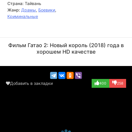
Страна:
Тайвань
Жанр:
Драмы
,
Боевики
,
Криминальные
Джек Као
Колин Чоу
Актёр
Актёр
Фильм Гатао 2: Новый король (2018) года в
(President Gui)
(Liu Jian)
хорошем HD качестве
Добавить в закладки
400
258