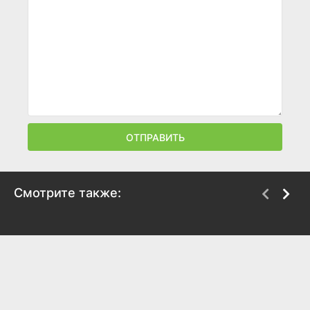
ОТПРАВИТЬ
Смотрите также:
Монга
Остров огня
2010
1991
6.9
6.9
7
5.7