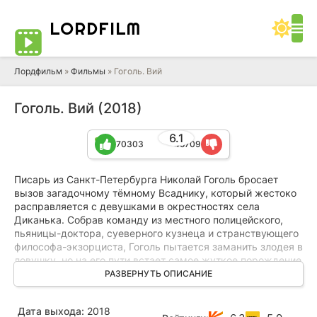
LORD
FILM
Лордфильм
»
Фильмы
» Гоголь. Вий
Гоголь. Вий (2018)
6.1
70303
45709
Писарь из Санкт-Петербурга Николай Гоголь бросает
вызов загадочному тёмному Всаднику, который жестоко
расправляется с девушками в окрестностях села
Диканька. Собрав команду из местного полицейского,
пьяницы-доктора, суеверного кузнеца и странствующего
философа-экзорциста, Гоголь пытается заманить злодея в
ловушку, но на его пути встает самое жуткое порождение
нечистой силы – Вий, один взгляд которого способен
РАЗВЕРНУТЬ ОПИСАНИЕ
высосать душу смертного. Неожиданно для себя Гоголь
выясняет, что с потусторонними силами его связывают не
Дата выхода:
2018
только таинственные видения.