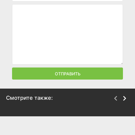
ОТПРАВИТЬ
Смотрите также:
Гоголь. Страшная
Дед Мороз. Битва
месть
Магов
2018
2016