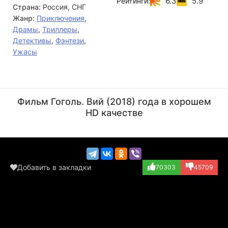
6.3
5.9
Рейтинги:
Страна:
Россия, СНГ
Жанр:
Приключения
,
Драмы
,
Триллеры
,
Детективы
,
Фэнтези
,
Ужасы
Ян Цапник
Юрий Уткин
Актёр
Актёр
Фильм Гоголь. Вий (2018) года в хорошем
(Бомгарт, доктор)
(лекарь)
HD качестве
Добавить в закладки
70303
45709