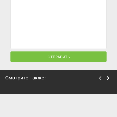
ОТПРАВИТЬ
Смотрите также:
Рождество ветерана
48 рождественских
желаний
2018
2017
6.2
7.1
4