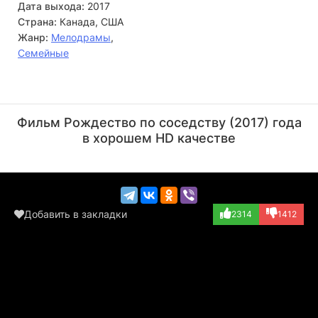
Дата выхода:
2017
Страна:
Канада, США
Жанр:
Мелодрамы
,
Семейные
Эндрю Джексон
Юджин Кларк
Актёр
Актёр
Фильм Рождество по соседству (2017) года
(Bruce)
(Nick / Agent)
в хорошем HD качестве
Добавить в закладки
2314
1412