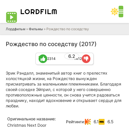
LORD
FILM
Лордфильм
»
Фильмы
» Рождество по соседству
Рождество по соседству (2017)
6.2
2314
1412
Эрик Рэндалл, знаменитый автор книг о прелестях
холостяцкой жизни, на Рождество вынужден
присматривать за маленькими племянниками. Благодаря
своей соседке Эйприл, с которой у него совершенно
противоположные ценности, он снова учится радоваться
празднику, находит вдохновение и открывает сердце для
любви.
Оригинальное название:
6.1
6.5
Рейтинги:
Christmas Next Door