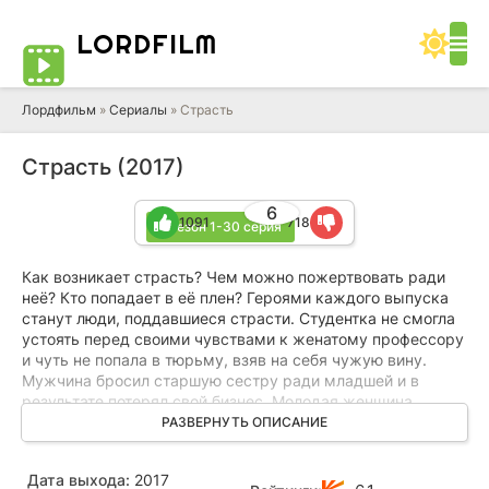
LORD
FILM
Лордфильм
»
Сериалы
» Страсть
Страсть (2017)
6
1091
718
1 сезон 1-30 серия
Как возникает страсть? Чем можно пожертвовать ради
неё? Кто попадает в её плен? Героями каждого выпуска
станут люди, поддавшиеся страсти. Студентка не смогла
устоять перед своими чувствами к женатому профессору
и чуть не попала в тюрьму, взяв на себя чужую вину.
Мужчина бросил старшую сестру ради младшей и в
результате потерял свой бизнес. Молодая женщина,
подозреваемая в убийстве мужа, влюбилась в опера,
РАЗВЕРНУТЬ ОПИСАНИЕ
готового её арестовать. Кто-то из героев, несмотря на
трудности, планирует будущее с объектом вожделения.
Дата выхода:
2017
Кому-то удаётся справиться со своей страстью. В общем,