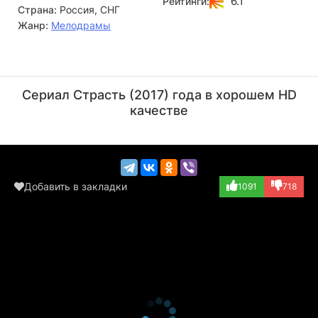
6.1
Рейтинги:
Страна:
Россия, СНГ
всё, как в реальной жизни.
Жанр:
Мелодрамы
Владимир Иваний
Вадим Ситников
Актёр
Актёр
Сериал Страсть (2017) года в хорошем HD
(Денис)
качестве
Добавить в закладки
1091
718