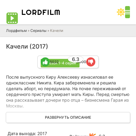
LORD
FILM
Лордфильм
»
Сериалы
» Качели
Качели (2017)
6.3
5022
3000
1 сезон 1-4 серия
После выпускного Киру Алексееву изнасиловал ее
одноклассник Никита. Кира забеременела и решила
сделать аборт, но передумала. На почве переживаний от
сердечного приступа умирает мать Киры. Перед смертью
она рассказывает дочери про отца – бизнесмена Гарая из
Москвы.
Узнав о том, что Кира так и не сделала аборт мать Никиты
РАЗВЕРНУТЬ ОПИСАНИЕ
— влиятельная чиновница Зарецкая предлагает героине
деньги и угрожает. Но Кира отказывается убивать своих
Дата выхода:
2017
детей. У нее будут близнецы.