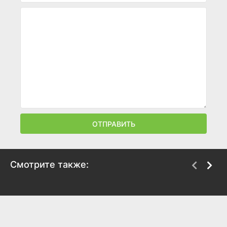
ОТПРАВИТЬ
Смотрите также:
Казино
Бей в кость
1995
1999
8.1
8.2
6.7
5.5