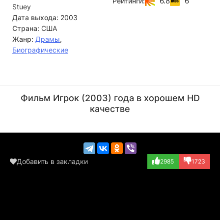
6.8
6
Рейтинги:
Stuey
изменчивой фортуне. Но он забыл, что цена великого
триумфа всегда бывает слишком высока…
Дата выхода:
2003
Страна:
США
Жанр:
Драмы
,
Биографические
Майкл Империоли
Майкл Нури
Актёр
Актёр
Фильм Игрок (2003) года в хорошем HD
(Stu Ungar)
(Vincent)
качестве
Добавить в закладки
2985
1723