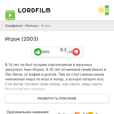
LORD
FILM
Лордфильм
»
Фильмы
» Игрок
Игрок (2003)
6.3
2985
1723
В 14 лет он был лучшим картежником в мрачных
закоулках Нью-Йорка. В 20 лет отчаянный гений бежал в
Лас-Вегас от мафии и долгов. Там он стал самым юным
чемпионом мира по игре в покер, а вскоре потерял все.
Стю Ангер тасовал свою жизнь, как карты, ведь карты
были всей его жизнью.
По сей день в подпольных клубах и на престижных
РАЗВЕРНУТЬ ОПИСАНИЕ
турнирах ходят легенды о том, как пав на самое дно, Стю
сделал невозможное и вновь поднялся на вершину. Он
Оригинальное название:
рисковал и делал безумные ставки, бросая вызов