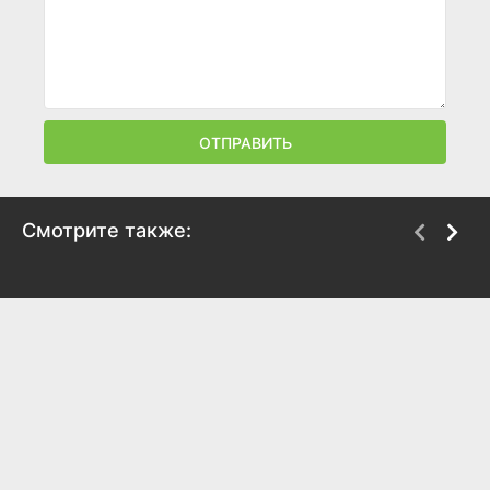
ОТПРАВИТЬ
Смотрите также:
Мир боевых искусств
Булянжэнь
2018
2016
5.9
8