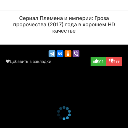
Ван Цяньюань
Хуан Сюань
Актёр
Актёр
Сериал Племена и империи: Гроза
(Muyun Luan (201...)
(Muyun Sheng (20...)
пророчества (2017) года в хорошем HD
качестве
Добавить в закладки
511
199