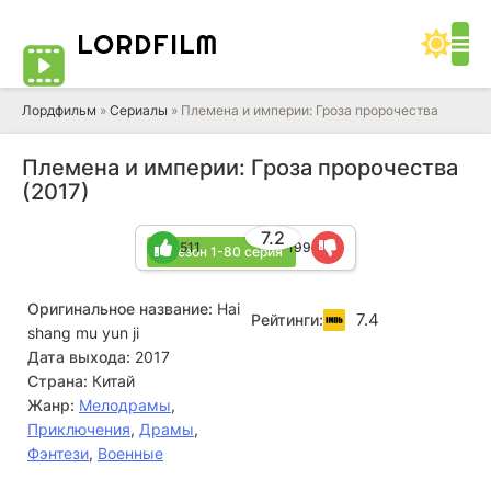
LORD
FILM
Лордфильм
»
Сериалы
» Племена и империи: Гроза пророчества
Племена и империи: Гроза пророчества
(2017)
7.2
511
199
1 сезон 1-80 серия
Оригинальное название:
Hai
7.4
Рейтинги:
shang mu yun ji
Дата выхода:
2017
Страна:
Китай
Жанр:
Мелодрамы
,
Приключения
,
Драмы
,
Фэнтези
,
Военные