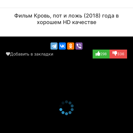
Бриана Лэйн
Мэтт Седеньо
Актёр
Актёр
Фильм Кровь, пот и ложь (2018) года в
(Leslie)
(Adam)
хорошем HD качестве
Добавить в закладки
298
336