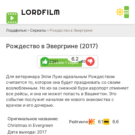
LORD
FILM
Лордфильм
»
Сериалы
» Рождество в Эвергрине
Рождество в Эвергрине (2017)
6.2
2391
1440
2020 сезон 1 серия
Для ветеринара Элли Луиз идеальным Рождеством
считается то, которое она будет праздновать со своим
возлюбленным. Но из-за снежной бури аэропорт отменяет
все рейсы, и она не может попасть в Вашингтон. Это
событие послужит началом ее нового знакомства с
врачом и его дочерью.
Оригинальное название:
6.1
6.6
Рейтинги:
Christmas in Evergreen
Дата выхода:
2017