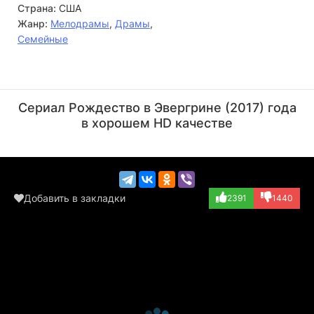
Страна:
США
Жанр:
Мелодрамы
,
Драмы
,
Семейные
Малкольм Стюарт
Линда Бойд
Актёр
Актёр
Сериал Рождество в Эвергрине (2017) года
(Joe Shaw)
(Barbara)
в хорошем HD качестве
Добавить в закладки
2391
1440