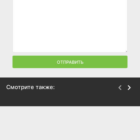
ОТПРАВИТЬ
Смотрите также:
Заветное желание
Эврика
2017
2006
6.4
6.8
7.8
7.9