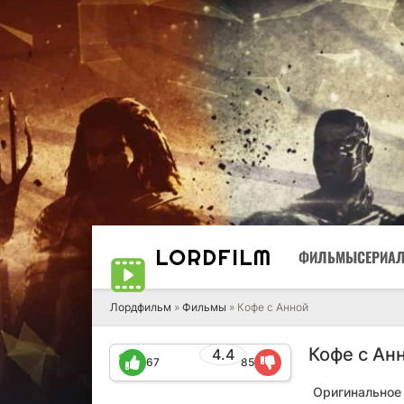
LORD
FILM
ФИЛЬМЫ
СЕРИА
Лордфильм
»
Фильмы
» Кофе с Анной
Кофе с Анн
4.4
67
85
Оригинальное 