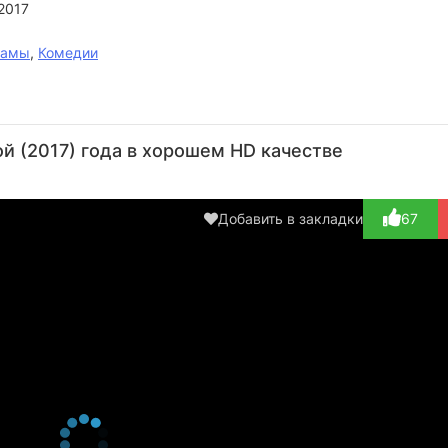
2017
рамы
,
Комедии
Тейлор
Camila
Тайсон
Alvaro
Кинг
Jurado
Джарвис
Galvis
й (2017) года в хорошем HD качестве
Актёр
Актёр
Актёр
Актёр
(Daniel)
(Ana)
(Mark)
(Mr.
Hernadez)
Добавить в закладки
67