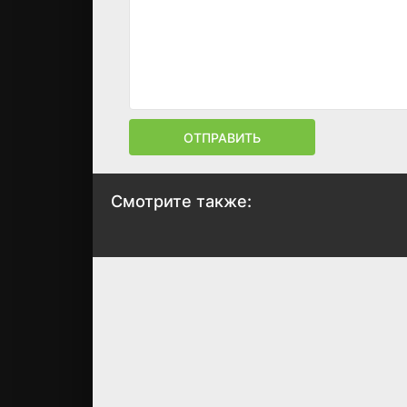
ОТПРАВИТЬ
Смотрите также:
Голышом
Стать Бондом
2017
2017
5.7
5.4
7
7.5