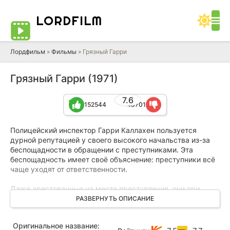
LORD
FILM
Лордфильм
»
Фильмы
» Грязный Гарри
Грязный Гарри (1971)
7.6
152544
48701
Полицейский инспектор Гарри Каллахен пользуется
дурной репутацией у своего высокого начальства из-за
беспощадности в обращении с преступниками. Эта
беспощадность имеет своё объяснение: преступники всё
чаще уходят от ответственности.
Даже арестованные на месте преступления, они при
попустительстве адвокатов, судей и полицейских
РАЗВЕРНУТЬ ОПИСАНИЕ
чиновников добиваются смягчения наказаний, амнистий и
т.п. И вновь выходят на свободу, чтобы сеять смерть.
Оригинальное название:
Каллахен, прозванный «Грязным Гарри», за то, что