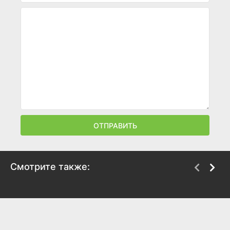
ОТПРАВИТЬ
Смотрите также:
Блеф Кугана
Подкрепление
1968
1976
6.5
6.4
6.7
6.7