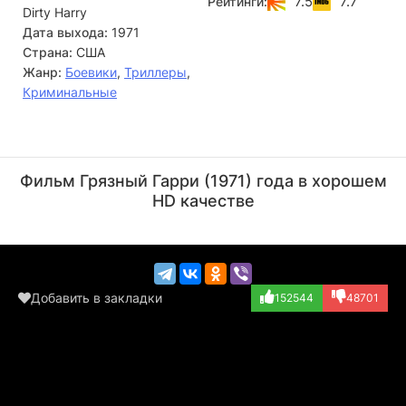
7.5
7.7
Рейтинги:
Dirty Harry
вынужден выполнять самую грязную и кровавую
полицейскую работу, по мере сил старается действовать
Дата выхода:
1971
так, чтобы преступники не уходили от наказания...
Страна:
США
Жанр:
Боевики
,
Триллеры
,
Криминальные
Клинт Иствуд
Чак Хикс
Актёр, Режиссёр
Актёр
Фильм Грязный Гарри (1971) года в хорошем
(Harry, segment...)
(Flower Vendor (...)
HD качестве
Добавить в закладки
152544
48701