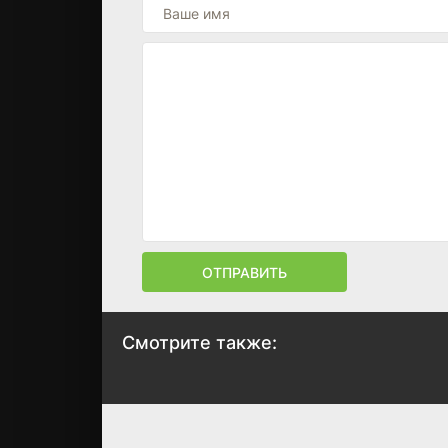
ОТПРАВИТЬ
Смотрите также:
Как ни крути –
Как только
проиграешь
сможешь
1978
1980