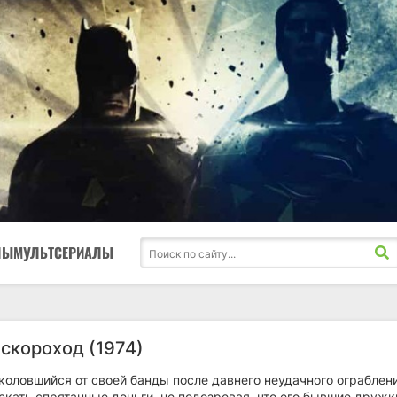
ЛЫ
МУЛЬТСЕРИАЛЫ
 скороход (1974)
коловшийся от своей банды после давнего неудачного ограблен
кать спрятанные деньги, не подозревая, что его бывшие дружк