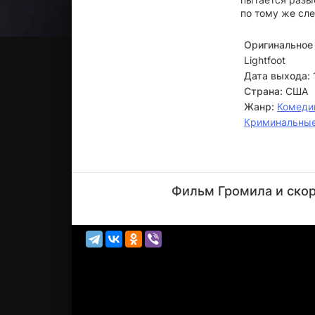
по тому же сле
Оригинальное 
Lightfoot
Дата выхода:
Страна:
США
Жанр:
Комеди
Криминальны
Клинт
Иствуд
Фильм Громила и скор
Актёр
(Thunderbolt)