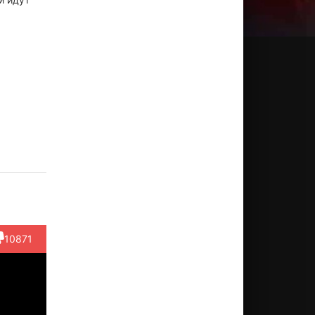
ордж
Даб
Билл
Стюарт
Вик
ннеди
Тейлор
Маккинни
Нисбет
Тейбэк
ктёр
Актёр
Актёр
Актёр
Актёр
 Leary)
(Station
(Crazy
(Couple at
(Mario
Attenda...)
Driver)
Stati...)
Pinski)
10871