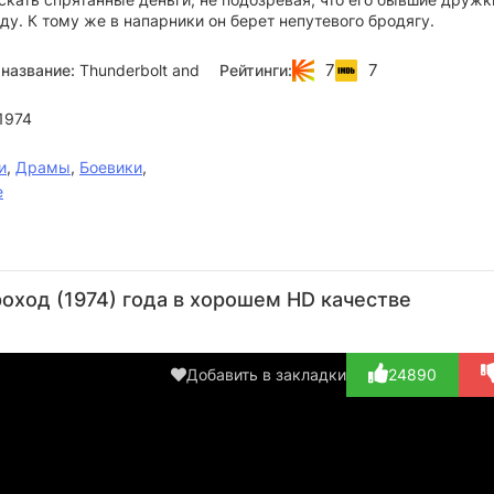
ду. К тому же в напарники он берет непутевого бродягу.
7
7
название:
Thunderbolt and
Рейтинги:
1974
и
,
Драмы
,
Боевики
,
е
Гэри
Джефф
Джеффри
Рой
Дж
Бьюзи
Бриджес
Льюис
Дженсон
Ке
оход (1974) года в хорошем HD качестве
Актёр
Актёр
Актёр
Актёр
А
(Curly (в
(Lightfoot)
(Eddie
(Dunlop)
(Red
титрах...)
Goody)
Добавить в закладки
24890