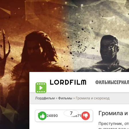
LORD
FILM
ФИЛЬМЫ
СЕРИА
Лордфильм
»
Фильмы
» Громила и скороход
Громила и
7
24890
10871
Преступник, от
пытается разыс