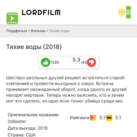
LORD
FILM
Лордфильм
»
Фильмы
» Тихие воды
Тихие воды (2018)
5.3
1320
1162
Шестеро школьных друзей решают встретиться старой
компанией и провести выходные у озера. Встреча
принимает неожиданный оборот, когда одного из друзей
находят мёртвым. Теперь нужно выяснить, кто и зачем
мог это сделать, но одно ясно точно: убийца среди них.
Оригинальное название:
5.7
5.1
Рейтинги:
Stillwater
Дата выхода:
2018
Страна:
США