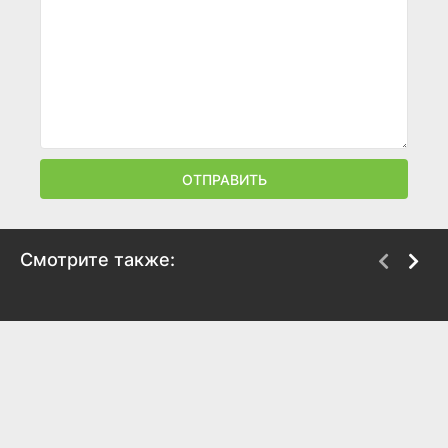
ОТПРАВИТЬ
Смотрите также:
Нацистский
Кавер-версии
повелитель
2018
2018
5.7
5.5
2.4