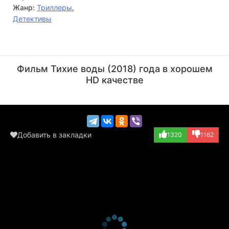
Жанр:
Триллеры
,
Детективы
Энтони Дженсен
Майк Фой
Актёр
Актёр
Фильм Тихие воды (2018) года в хорошем
(Maxwell)
(The Wizard)
HD качестве
Добавить в закладки
1320
1162