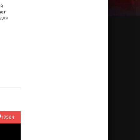
ий
ает
едуя
рли
Роберт
Марко
Пепе
Джоэл
ин
Харви
Родригес
Серна
Полис
ктёр
Актёр
Актёр
Актёр
Актёр
avid
(Whalen)
(Loco
(Lt. Rayd
(Lance)
erman)
Martinez (...)
Garcia)
13564