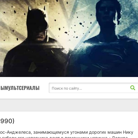
ЛЫ
МУЛЬТСЕРИАЛЫ
1990)
Лос-Анджелеса, занимающемуся угонами дорогих машин Нику
 гибели его напарника дают в помощники новичка - Дэвида