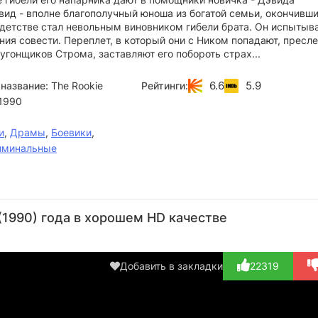
вид - вполне благополучный юноша из богатой семьи, окончивш
 детстве стал невольным виновником гибели брата. Он испытыв
ния совести. Переплет, в который они с Ником попадают, пресл
угонщиков Строма, заставляют его побороть страх...
6.6
5.9
название:
The Rookie
Рейтинги:
1990
и
,
Драмы
,
Боевики
,
иминальные
Ксандер
Тони
Пол
Том
Ча
Беркли
Плана
Бен-
Скеррит
Ш
1990) года в хорошем HD качестве
Виктор
Актёр
Актёр
Актёр
А
(Ken
(Morales)
Актёр
(Eugene
(D
Blackwell)
(Little
Ackerman)
Ack
Добавить в закладки
22319
Felix)