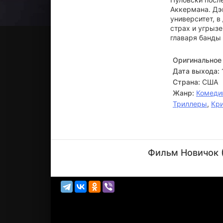
Аккермана. Дэ
университет, в
страх и угрызе
главаря банды 
Оригинальное 
Дата выхода:
Страна:
США
Жанр:
Комеди
Триллеры
,
Кр
Клинт
Иствуд
Фильм Новичок (
Режиссёр,
Актёр
(Nick
Pulovski)