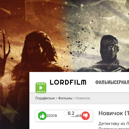
LORD
FILM
ФИЛЬМЫ
СЕРИА
Лордфильм
»
Фильмы
» Новичок
Новичок (
6.2
22319
13564
Детективу из 
Пуловски после