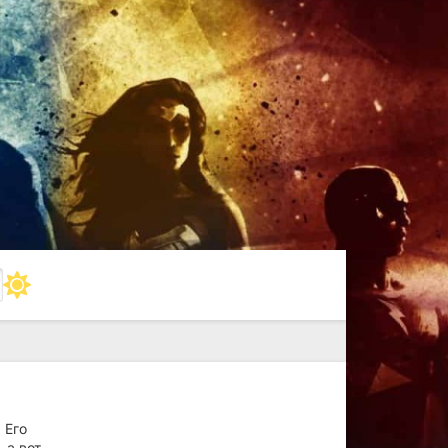
 Его
 а вот