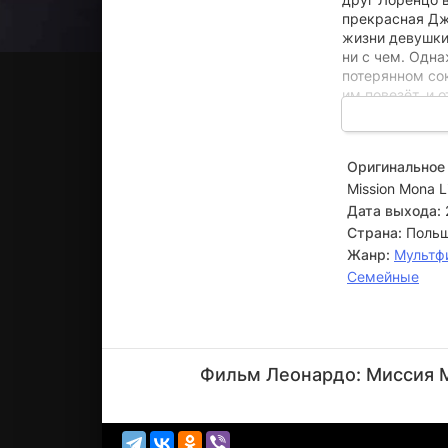
прекрасная Дж
жизни девушки 
ни с чем. Одна
потерянном сок
им повезёт, и 
Оригинальное 
Mission Mona L
Дата выхода:
Страна:
Польш
Жанр:
Мультф
Семейные
Серджо
Манфио
Фильм Леонардо: Миссия М
Режиссёр