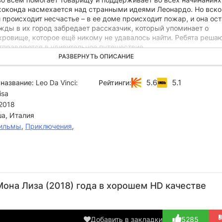
оконда насмехается над странными идеями Леонардо. Но вско
происходит несчастье – в ее доме происходит пожар, и она ос
жды в их город забредает рассказчик, который упоминает о
ровище, которое ещё никому не удавалось найти. Ребята решаю
отправляются в удивительное путешествие.
РАЗВЕРНУТЬ ОПИСАНИЕ
5.6
5.1
название:
Leo Da Vinci:
Рейтинги:
isa
2018
а, Италия
ильмы
,
Приключения
,
Оресте
Франко
Роберто
Габриэль
Бальдини
Маннелла
Стокки
Патриарка
Дж
она Лиза (2018) года в хорошем HD качестве
Актёр
Актёр
Актёр
Актёр
(Cantastorie,
(Pirata Fly,
(Cicala,
(Lorenzo,
оз...)
озв...)
озвучка)
озвучк...)
о
Добавить в закладки
5285