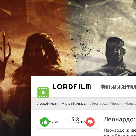
LORD
FILM
ФИЛЬМЫ
СЕРИА
Лордфильм
»
Мультфильмы
» Леонардо: Миссия Мона 
Леонардо:
5.3
5285
4705
Леонардо живёт
друг Лоренцо в