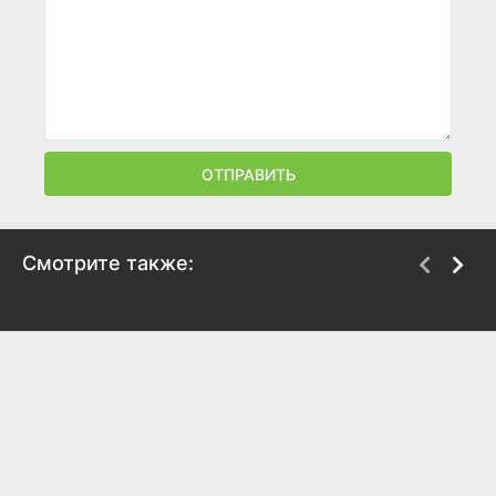
ОТПРАВИТЬ
Смотрите также:
Роза на Рождество
Как кошка с собакой
2017
2017
6.1
6
6.1
6.1