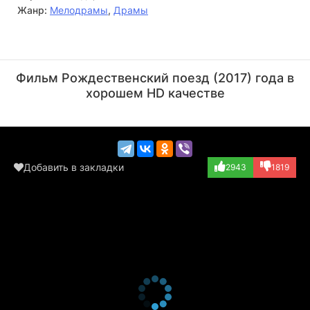
Жанр:
Мелодрамы
,
Драмы
Дэнни Гловер
Дермот Малруни
Актёр
Актёр
Фильм Рождественский поезд (2017) года в
(Max Powers)
(Tom Langdon)
хорошем HD качестве
Добавить в закладки
2943
1819