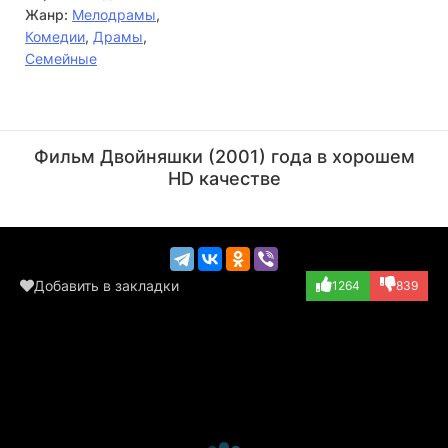
Жанр:
Мелодрамы
,
Комедии
,
Драмы
,
Семейные
Динеш Хингу
Риши Капур
Актёр
Актёр
Фильм Двойняшки (2001) года в хорошем
(Sweety's prospe...)
(Raj Khanna)
HD качестве
Добавить в закладки
1264
839