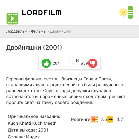
LORD
FILM
Лордфильм
»
Фильмы
» Двойняшки
Двойняшки (2001)
6
1264
839
Героини фильма, сестры-близнецы Тина и Свити,
стараниями алчных родственников были разлучены в
раннем детстве. Спустя годы девушки случайно
встречаются и, пораженные своим сходством, решают
пролить свет на тайну своего рождения.
Оригинальное название:
7.5
4.7
Рейтинги:
Kuch Khatti Kuch Meethi
Дата выхода:
2001
Страна:
Индия