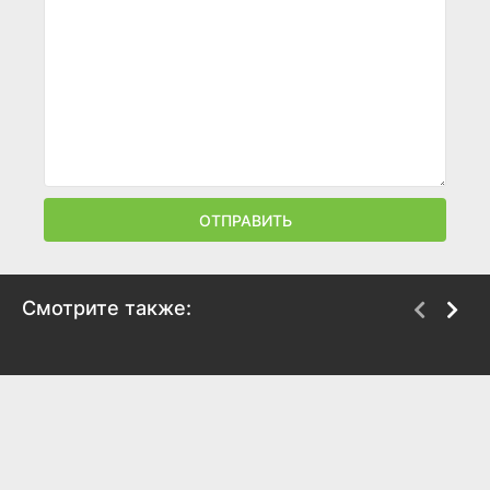
ОТПРАВИТЬ
Смотрите также:
Дядя Раджу
Ом Шанти Ом
2000
2007
7.3
5.1
8.1
6.8