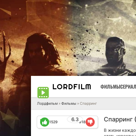
LORD
FILM
ФИЛЬМЫ
СЕРИА
Лордфильм
»
Фильмы
» Спарринг
Спарринг 
6.3
1529
918
В жизни каждо
стать известны