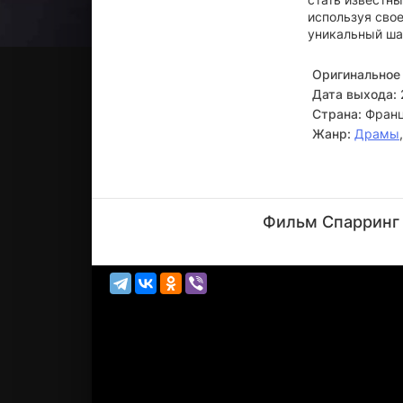
используя сво
уникальный шан
Оригинальное 
Дата выхода:
Страна:
Фран
Жанр:
Драмы
Матьё
Кассовиц
Фильм Спарринг 
Актёр
(Steve
Landry)