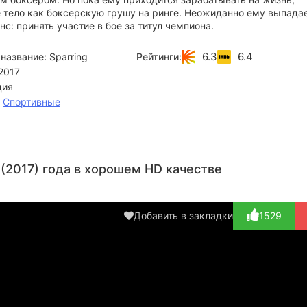
е тело как боксерскую грушу на ринге. Неожиданно ему выпада
с: принять участие в бое за титул чемпиона.
6.3
6.4
название:
Sparring
Рейтинги:
2017
ция
,
Спортивные
Альбан
Лье
Седрик
Самуэль
Ale
Ленуар
Салем
Мартин
Жуи
Sk
(2017) года в хорошем HD качестве
Актёр
Актёр
Актёр
Режиссёр
А
(Marvin
(Omar)
(Etudiant, в
(Box
Mathis)
тит...)
Добавить в закладки
1529