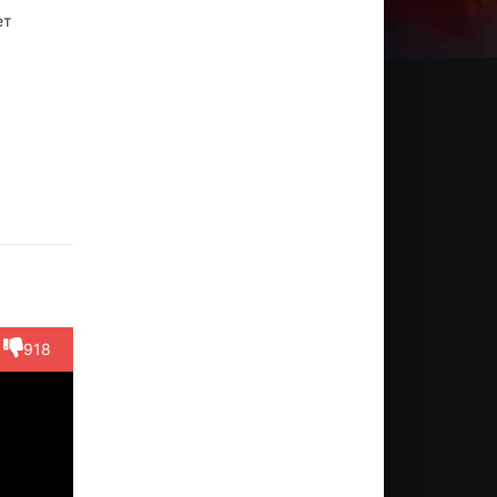
ет
xandre
Ив
Alexandre
Давид
Закари
arbek
Афонсо
Boumbou
Саракино
Гуран
ктёр
Актёр
Актёр
Актёр
Актёр
eur Club
(Monsieur
(Un
(David)
(Collègue
Le...)
Jean)
spectateur)
Steve)
918