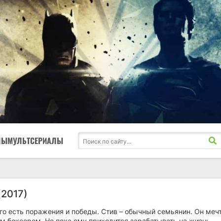
ЛЫ
МУЛЬТСЕРИАЛЫ
(2017)
го есть поражения и победы. Стив – обычный семьянин. Он меч
м боксером. Но пока ему приходится зарабатывать на жизнь,