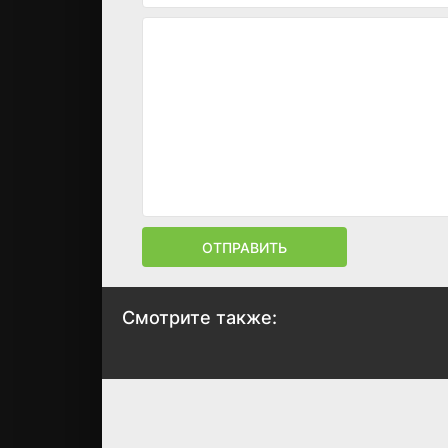
ОТПРАВИТЬ
Смотрите также:
Призраки Исмаэля
Роден
2017
2017
5.7
5.5
5.9
5