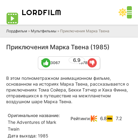
LORD
FILM
Лордфильм
»
Мультфильмы
» Приключения Марка Твена
Приключения Марка Твена (1985)
6.9
3067
1378
В этом полнометражном анимационном фильме,
основанном на историях Марка Твена, рассказывается о
приключениях Тома Сойера, Бекки Тэтчер и Хака Финна,
отправившихся в путешествие на межпланетном
воздушном шаре Марка Твена.
Оригинальное название:
6.8
7.2
Рейтинги:
The Adventures of Mark
Twain
Дата выхода:
1985