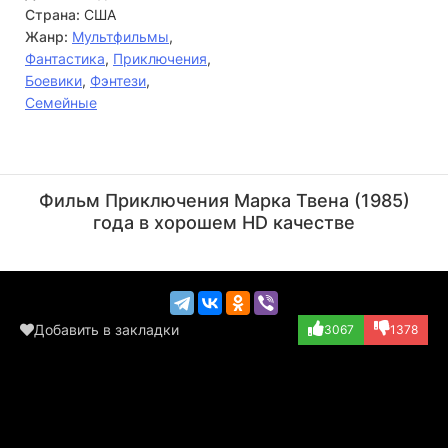
Страна:
США
Жанр:
Мультфильмы
,
Фантастика
,
Приключения
,
Боевики
,
Фэнтези
,
Семейные
Кэт Суси
Джек Эйнджел
Актёр
Актёр
Фильм Приключения Марка Твена (1985)
(Various, в титр...)
(Various, в титр...)
года в хорошем HD качестве
Добавить в закладки
3067
1378