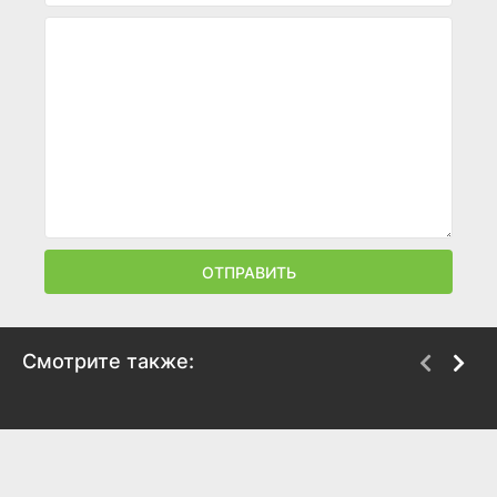
ОТПРАВИТЬ
Смотрите также:
Секрет Меча
Хи-Мен и Ши-Ра:
Рождественский
1985
выпуск
7.4
7.2