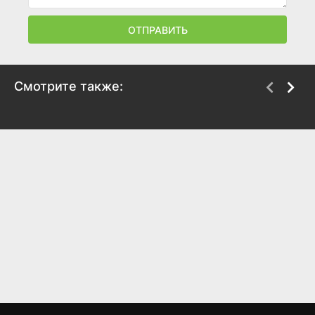
ОТПРАВИТЬ
Смотрите также:
Охотник за
Прибор
сокровищами:
2018
Легенда Белой
ведьмы
5.6
5.6
2018
2.6