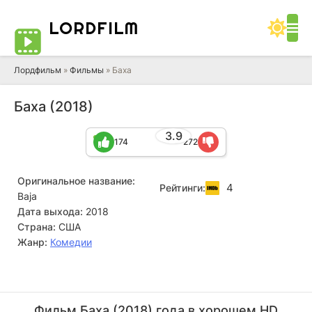
LORD
FILM
Лордфильм
»
Фильмы
» Баха
Баха (2018)
3.9
174
272
Оригинальное название:
4
Рейтинги:
Baja
Дата выхода:
2018
Страна:
США
Жанр:
Комедии
Курт Фуллер
Хосе Суньига
Актёр
Актёр
Фильм Баха (2018) года в хорошем HD