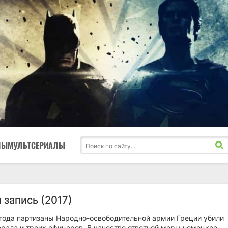
ЛЫ
МУЛЬТСЕРИАЛЫ
 запись (2017)
 года партизаны Народно-освободительной армии Греции убили
ерала и троих офицеров. В качестве ответной меры немецкое