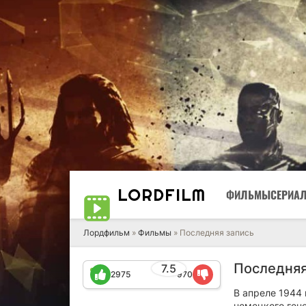
LORD
FILM
ФИЛЬМЫ
СЕРИА
Лордфильм
»
Фильмы
» Последняя запись
Последняя
7.5
2975
970
В апреле 1944
немецкого ген