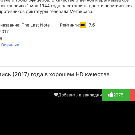
постановило 1 мая 1944 года расстрелять двести политических
противников диктатуры генерала Метаксаса.
7.6
название:
The Last Note
Рейтинги:
2017
я
,
Военные
Мелиа
Вассилис
Андреас
Aineias
Пан
Крейлинг
Кукалани
Константину
Tsamatis
Вул
ись (2017) года в хорошем HD качестве
Актёр
Актёр
Актёр
Актёр
Ре
(Hara
(Sarantos)
(Napoleon
(Christos)
Lioudaki)
Soukat...)
Добавить в закладки
2975