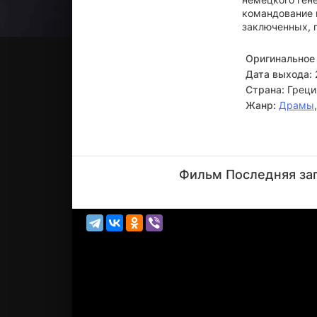
командование 
заключенных, 
Оригинальное 
Дата выхода:
Страна:
Греци
Жанр:
Драмы
Андре
Хеннике
Фильм Последняя зап
Актёр
(Karl
Fischer)