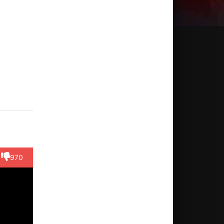
телис
Mihalis
Andreas
Яннис
Димитр
гарис
Aerakis
Hatzimarkakis
Псаракис
Ксенак
жиссёр
Актёр
Актёр
Актёр
Актёр
(Christos's
(Paul)
(German
fath...)
soldier)
970