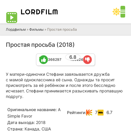
LORD
FILM
Лордфильм
»
Фильмы
» Простая просьба
Простая просьба (2018)
6.8
366297
169224
У матери-одиночки Стефани завязывается дружба
с мамой одноклассника её сына. Однажды та просит
присмотреть за её ребёнком и после этого бесследно
исчезает. Стефани принимается разыскивать пропавшую
подругу.
Оригинальное название:
A
7
6.7
Рейтинги:
Simple Favor
Дата выхода:
2018
Страна:
Канада, США