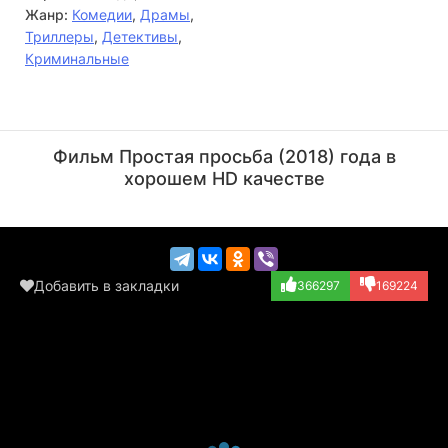
Жанр:
Комедии
,
Драмы
,
Триллеры
,
Детективы
,
Криминальные
Саманта Келли
Пол Фиг
Актёр
Режиссёр
Фильм Простая просьба (2018) года в
(Funeral Guest,...)
хорошем HD качестве
Добавить в закладки
366297
169224