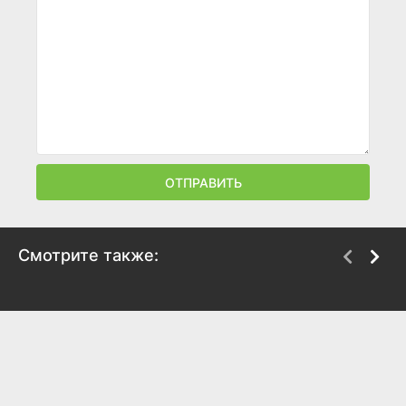
ОТПРАВИТЬ
Смотрите также:
Нация убийц
Наркокурьер
2018
2018
5.8
6
7.3
7