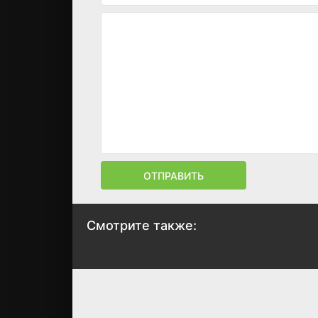
ОТПРАВИТЬ
Смотрите также:
Рождество в
Непокой
Холли Лодж
2017
2017
7.6
7.5