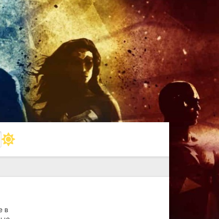
е в
ные