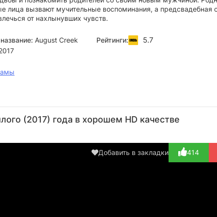
ые лица вызвают мучительные воспоминания, а предсвадебная 
влечься от нахлынувших чувств.
5.7
название:
August Creek
Рейтинги:
2017
рамы
Тэнджи
Кристин
Кортни
Кен
Да
Эмброуз
Данфорд
Форд
Колквит
Ш
ого (2017) года в хорошем HD качестве
Актёр
Актёр
Актёр
Актёр
А
(Melanie)
(Jill)
(Erica)
(Pastor)
(G
Добавить в закладки
414