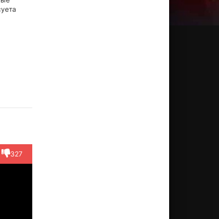
суета
рси
Райан
Харрис
Элизабет
Дэвид
ин
Кальтаджироне
Шор
Блэкмор
Станбр
ктёр
Актёр
Актёр
Актёр
Актёр
race)
(Nate)
(Dale)
(April)
(Marc)
327