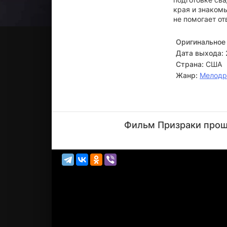
края и знаком
не помогает от
Оригинальное 
Дата выхода:
Страна:
США
Жанр:
Мелод
Майкл
Кавана
Фильм Призраки прошл
Актёр
(Roger)