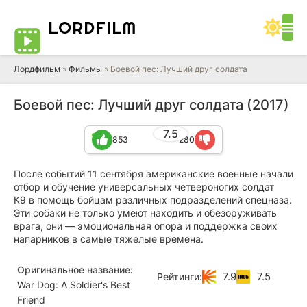
LORD
FILM
Лордфильм
»
Фильмы
» Боевой пес: Лучший друг солдата
Боевой пес: Лучший друг солдата (2017)
7.5
853
280
После событий 11 сентября американские военные начали
отбор и обучение универсальных четвероногих солдат
К9 в помощь бойцам различных подразделений спецназа.
Эти собаки не только умеют находить и обезоруживать
врага, они — эмоциональная опора и поддержка своих
напарников в самые тяжелые времена.
Оригинальное название:
7.9
7.5
Рейтинги:
War Dog: A Soldier's Best
Friend