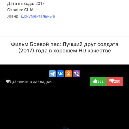
Дата выхода:
2017
Страна:
США
Жанр:
Документальные
Трент Макдональд
Дебора Скрэнтон
Актёр
Режиссёр
Фильм Боевой пес: Лучший друг солдата
(играет самого с...)
(2017) года в хорошем HD качестве
Добавить в закладки
853
280