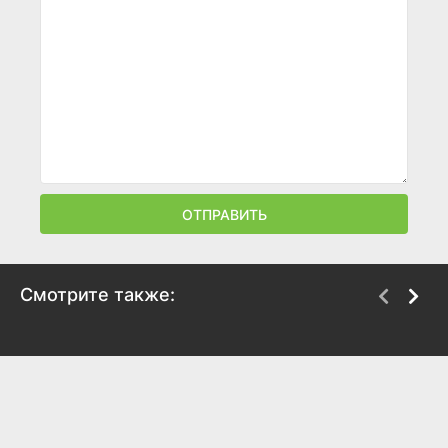
ОТПРАВИТЬ
Смотрите также:
Непобежденный
Женщина его мечты
1947
1951
7.2
6.9
6.5
7