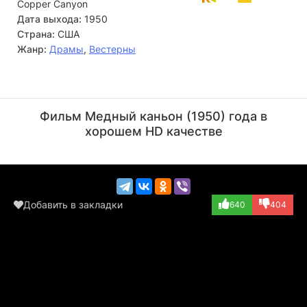
Copper Canyon
Дата выхода:
1950
Страна:
США
Жанр:
Драмы
,
Вестерны
Джеймс Гонсалес
Шеп Хотон
Актёр
Актёр
Фильм Медный каньон (1950) года в
(Party Guest, в...)
(Specialty Dance...)
хорошем HD качестве
Добавить в закладки
640
404