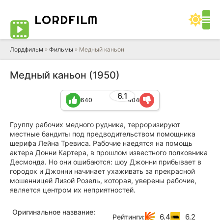
LORD
FILM
Лордфильм
»
Фильмы
» Медный каньон
Медный каньон (1950)
6.1
640
404
Группу рабочих медного рудника, терроризируют
местные бандиты под предводительством помощника
шерифа Лейна Тревиса. Рабочие наедятся на помощь
актера Донни Картера, в прошлом известного полковника
Десмонда. Но они ошибаются: шоу Джонни прибывает в
городок и Джонни начинает ухаживать за прекрасной
мошенницей Лизой Розель, которая, уверены рабочие,
является центром их неприятностей.
Оригинальное название:
6.4
6.2
Рейтинги: